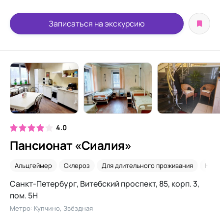
Записаться на экскурсию
4.0
Пансионат «Сиалия»
Альцгеймер
Склероз
Для длительного проживания
Нед
Санкт-Петербург, Витебский проспект, 85, корп. 3,
пом. 5Н
Метро: Купчино, Звёздная