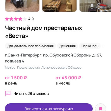
4.0
Частный дом престарелых
«Веста»
Для длительного проживания
Деменция
Паркинсон
2-х
г.Санкт-Петербург, пр. Обуховской Обороны д.197,
подъезд 4
Метро: Пролетарская, Ломоносовская, Обухово
от 1 500 ₽
от 45 000 ₽
в день
в месяц
Читать
28 отзывов
Записаться на экскурсию