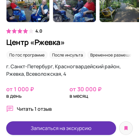
4.0
Центр «Ржевка»
По гос программе
После инсульта
Временное размещение
г. Санкт-Петербург, Красногвардейский район,
Ржевка, Всеволожская, 4
от 1 000 ₽
от 30 000 ₽
в день
в месяц
Читать
1 отзыв
Записаться на экскурсию