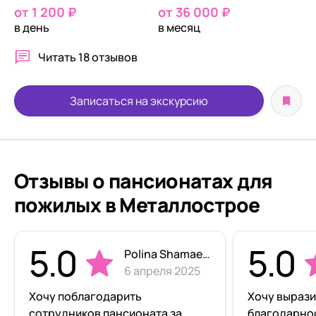
от 1 200 ₽
от 36 000 ₽
в день
в месяц
Читать
18 отзывов
Записаться на экскурсию
Отзывы о пансионатах для
пожилых в Металлострое
5.0
5.0
Polina Shamaeva
6 апреля 2025
Хочу поблагодарить
Хочу выраз
сотрудников пансионата за
благодарно