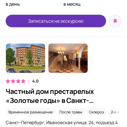
в день
в месяц
Записаться на экскурсию
4.0
Частный дом престарелых
«Золотые годы» в Санкт-
Петербурге
Временное размещение
После травм
Склероз
2-х мест
Санкт-Петербург, Ивановская улица, 24, подъезд 4