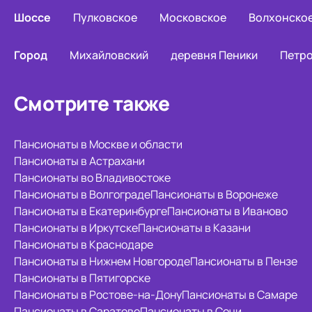
Шоссе
Пулковское
Московское
Волхонско
Город
Михайловский
деревня Пеники
Петр
Смотрите также
Пансионаты в Москве и области
Пансионаты в Астрахани
Пансионаты во Владивостоке
Пансионаты в Волгограде
Пансионаты в Воронеже
Пансионаты в Екатеринбурге
Пансионаты в Иваново
Пансионаты в Иркутске
Пансионаты в Казани
Пансионаты в Краснодаре
Пансионаты в Нижнем Новгороде
Пансионаты в Пензе
Пансионаты в Пятигорске
Пансионаты в Ростове-на-Дону
Пансионаты в Самаре
Пансионаты в Саратове
Пансионаты в Сочи