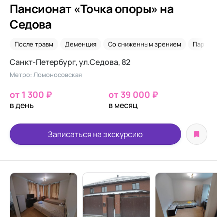
Пансионат «Точка опоры» на
Седова
После травм
Деменция
Со сниженным зрением
Паркин
Санкт-Петербург, ул.Седова, 82
Метро: Ломоносовская
от 1 300 ₽
от 39 000 ₽
в день
в месяц
Записаться на экскурсию