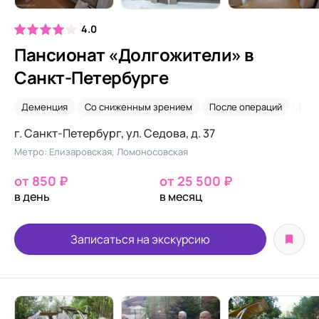
4.0
Пансионат «Долгожители» в
Санкт-Петербурге
Деменция
Со сниженным зрением
После операций
Нед
г. Санкт-Петербург, ул. ​Седова, д. 37
Метро: Елизаровская, Ломоносовская
от 850 ₽
от 25 500 ₽
в день
в месяц
Записаться на экскурсию