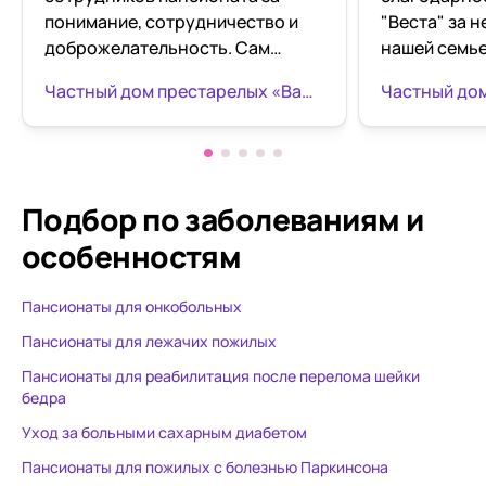
понимание, сотрудничество и
"Веста" за 
доброжелательность. Сам
нашей семье
пансионат чистый,новый
второй год 
Частный дом престарелых «Ваш Оберег» Пролетарский
ухоженный, комната
надежных ру
большая,светлая,есть всё
и под присм
необходимое! Мы заселились
Вашем колл
только вчера и пока что больше
удивительно
сказать не могу,но пока
отзывчивые
Подбор по заболеваниям
и
впечатления просто
женщины, к
особенностям
замечательные, ещё раз хочу
настоящему
поблагодарить сотрудников
судьбы люде
Пансионаты для онкобольных
особенно Марину ❤️❤️❤️❤️
процветания
от безвыход
Пансионаты для лежачих пожилых
Спасибо!
Пансионаты для реабилитация после перелома шейки
бедра
Уход за больными сахарным диабетом
Пансионаты для пожилых с болезнью Паркинсона