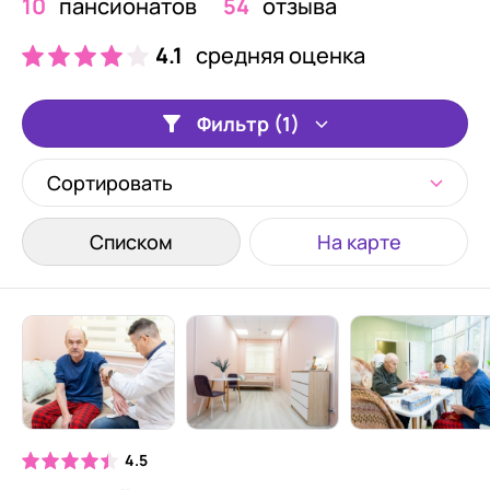
10
пансионатов
54
отзыва
4.1
средняя оценка
Фильтр (1)
Сортировать
Списком
На карте
4.5