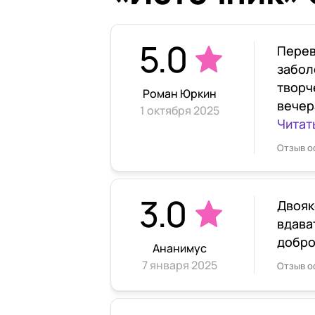
5.0
Перев
забол
творч
Роман Юркин
вечер
1 октября 2025
Читат
Отзыв о
3.0
Двояк
вдава
добро
Ананимус
7 января 2025
Отзыв о