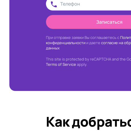
Записаться
При отправке заявки Вы соглашаетесь с
Полит
конфиденциальности
и даете
согласие на об
данных
This site is protected by reCAPTCHA and the G
Terms of Service
apply.
Как добрать