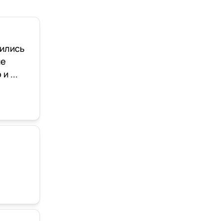
вились
ие
 ...