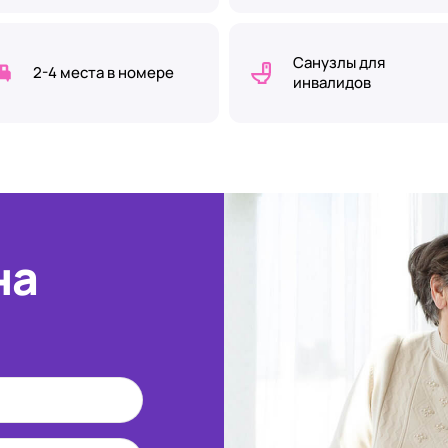
Санузлы для
2-4 места в номере
инвалидов
на