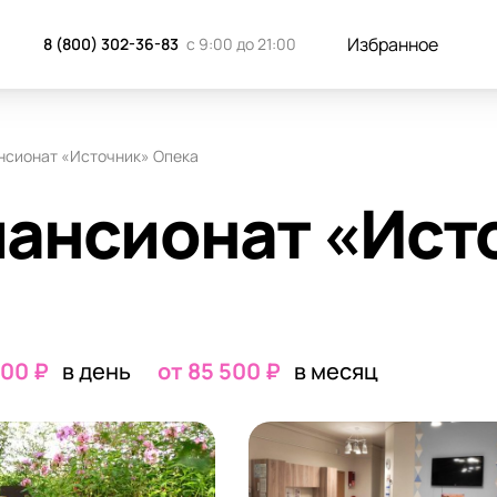
к добраться
Отзывы
Запись н
Избранное
8 (800) 302-36-83
с 9:00 до 21:00
нсионат «Источник» Опека
пансионат «Ист
300 ₽
в день
от 85 500 ₽
в месяц