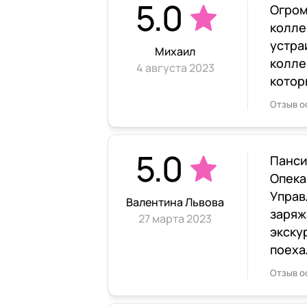
5.0
Огром
колле
устра
Михаил
колле
4 августа 2023
котор
Отзыв о
5.0
Панси
Опека
Управ
Валентина Львова
заряж
27 марта 2023
экску
поеха
Отзыв о