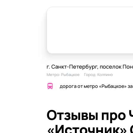
г. Санкт-Петербург, поселок Понт
Метро:
Рыбацкое
Город:
Колпино
дорога от метро «Рыбацкое» за
Отзывы про 
«Источник» 