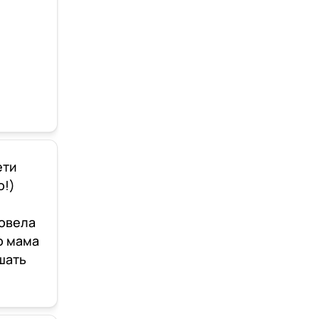
ети
о!)
ровела
о мама
шать