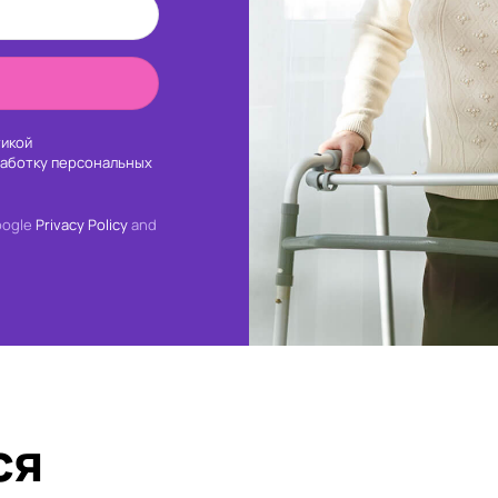
икой
работку персональных
oogle
Privacy Policy
and
ся