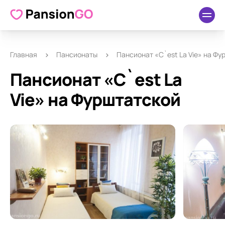
О пансионате
Удобства
Как добраться
Отзывы
Главная
Пансионаты
Пансионат «C`est La Vie» на Ф
Пансионат «C`est La
Vie» на Фурштатской