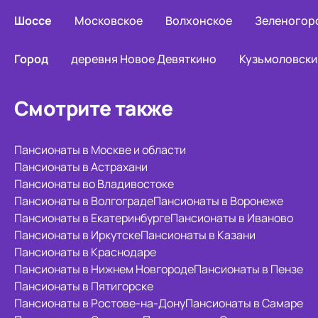
Шоссе
Московское
Волхонское
Зеленогор
Город
деревня Новое Девяткино
Кузьмоловски
Смотрите также
Пансионаты в Москве и области
Пансионаты в Астрахани
Пансионаты во Владивостоке
Пансионаты в Волгограде
Пансионаты в Воронеже
Пансионаты в Екатеринбурге
Пансионаты в Иваново
Пансионаты в Иркутске
Пансионаты в Казани
Пансионаты в Краснодаре
Пансионаты в Нижнем Новгороде
Пансионаты в Пензе
Пансионаты в Пятигорске
Пансионаты в Ростове-на-Дону
Пансионаты в Самаре