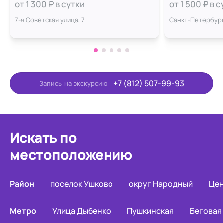
Суворовск
от 1 300 ₽ в сутки
от 1 500 ₽ в 
7-я Советская улица, 7
Санкт-Петербург
+7 (812) 507-99-93
Запись
на экскурсию
Искать по
местоположению
Район
поселок Ушково
округ Народный
Цен
Метро
Улица Дыбенко
Пушкинская
Беговая