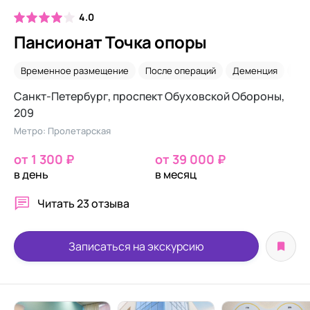
4.0
Пансионат Точка опоры
Временное размещение
После операций
Деменция
Скл
Санкт-Петербург, проспект Обуховской Обороны,
209
Метро: Пролетарская
от 1 300 ₽
от 39 000 ₽
в день
в месяц
Читать
23 отзыва
Записаться на экскурсию