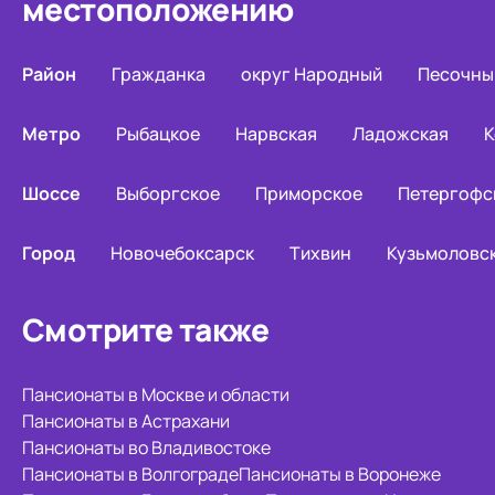
местоположению
Район
Гражданка
округ Народный
Песочны
Метро
Рыбацкое
Нарвская
Ладожская
К
Шоссе
Выборгское
Приморское
Петергофс
Город
Новочебоксарск
Тихвин
Кузьмоловс
Смотрите также
Пансионаты в Москве и области
Пансионаты в Астрахани
Пансионаты во Владивостоке
Пансионаты в Волгограде
Пансионаты в Воронеже