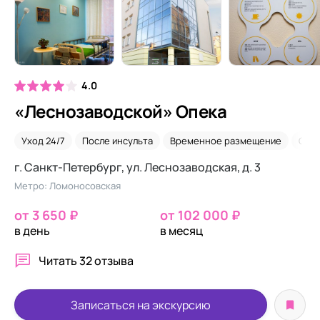
4.0
«Леснозаводской» Опека
Уход 24/7
После инсульта
Временное размещение
Саха
г. Санкт-Петербург, ул. Леснозаводская, д. 3
Метро: Ломоносовская
от 3 650 ₽
от 102 000 ₽
в день
в месяц
Читать
32 отзыва
Записаться на экскурсию