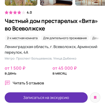
4.0
Частный дом престарелых «Вита»
во Всеволжске
2-х местная комната
Для длительного проживания
Деменц
Ленинградская область, г. Всеволожск, Армянский
переулок, 4А
Метро: Проспект Большевиков, Улица Дыбенко
от 1 500 ₽
от 45 000 ₽
в день
в месяц
Читать
5 отзывов
Записаться на экскурсию