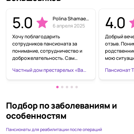
5.0
4.0
Polina Shamaeva
6 апреля 2025
Хочу поблагодарить
Добрый вече
сотрудников пансионата за
отзыв. Пон
понимание, сотрудничество и
родственни
доброжелательность. Сам
мою ситуаци
пансионат чистый,новый
ампутирова
Частный дом престарелых «Ваш Оберег» Пролетарский
Пансионат 
ухоженный, комната
мобилен. В 
большая,светлая,есть всё
полностью о
необходимое! Мы заселились
Заботливый 
только вчера и пока что больше
для реабили
сказать не могу,но пока
болезни прояв
Подбор по заболеваниям
и
впечатления просто
благодарить
особенностям
замечательные, ещё раз хочу
других за д
поблагодарить сотрудников
Папа был не
Пансионаты для реабилитации после операций
особенно Марину ❤️❤️❤️❤️
малым мытье