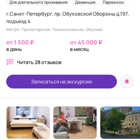
Для длительного проживания
Деменция
Паркинсон
2-х
г.Санкт-Петербург, пр. Обуховской Обороны д.197,
подъезд 4
Метро: Пролетарская, Ломоносовская, Обухово
от 1 500 ₽
от 45 000 ₽
в день
в месяц
Читать
28 отзывов
Записаться на экскурсию