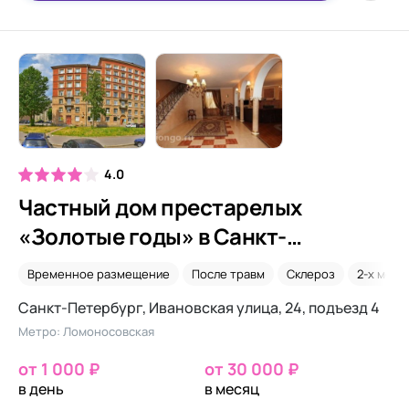
4.0
Частный дом престарелых
«Золотые годы» в Санкт-
Петербурге
Временное размещение
После травм
Склероз
2-х мест
Санкт-Петербург, Ивановская улица, 24, подъезд 4
Метро: Ломоносовская
от 1 000 ₽
от 30 000 ₽
в день
в месяц