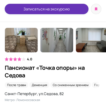
Записаться на экскурсию
4.0
Пансионат «Точка опоры» на
Седова
После травм
Деменция
Со сниженным зрением
Паркин
Санкт-Петербург, ул.Седова, 82
Метро: Ломоносовская