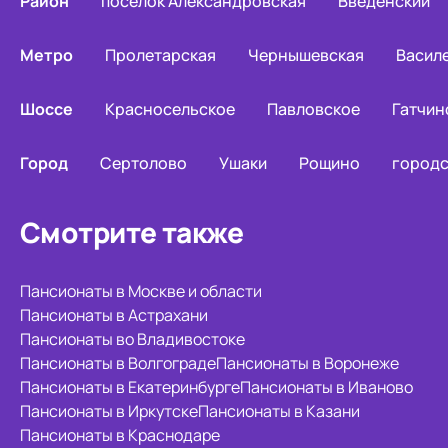
Район
поселок Александровская
Введенский
Метро
Пролетарская
Чернышевская
Васил
Шоссе
Красносельское
Павловское
Гатчин
Город
Сертолово
Ушаки
Рощино
городс
Смотрите также
Пансионаты в Москве и области
Пансионаты в Астрахани
Пансионаты во Владивостоке
Пансионаты в Волгограде
Пансионаты в Воронеже
Пансионаты в Екатеринбурге
Пансионаты в Иваново
Пансионаты в Иркутске
Пансионаты в Казани
Пансионаты в Краснодаре