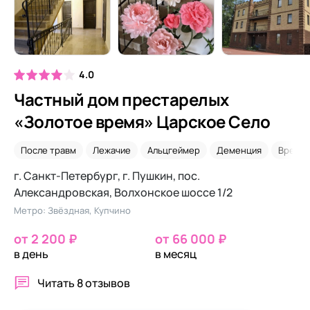
4.0
Частный дом престарелых
«Золотое время» Царское Село
После травм
Лежачие
Альцгеймер
Деменция
Време
г. Санкт-Петербург, г. Пушкин, пос.
Александровская, Волхонское шоссе 1/2
Метро: Звёздная, Купчино
от 2 200 ₽
от 66 000 ₽
в день
в месяц
Читать
8 отзывов