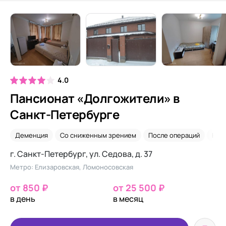
4.0
Пансионат «Долгожители» в
Санкт-Петербурге
Деменция
Со сниженным зрением
После операций
Нед
г. Санкт-Петербург, ул. ​Седова, д. 37
Метро: Елизаровская, Ломоносовская
от 850 ₽
от 25 500 ₽
в день
в месяц