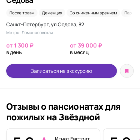
После травм
Деменция
Со сниженным зрением
Паркин
Санкт-Петербург, ул.Седова, 82
Метро: Ломоносовская
от 1 300 ₽
от 39 000 ₽
в день
в месяц
Записаться на экскурсию
Отзывы о пансионатах для
пожилых на Звёздной
Игнат Евстратов