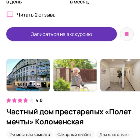
в день
в месяц
Читать
2 отзыва
Записаться на экскурсию
4.0
Частный дом престарелых «Полет
мечты» Коломенская
2-х местная комната
Сахарный диабет
Для длительного пр