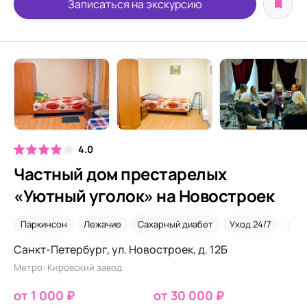
Записаться на экскурсию
4.0
Частный дом престарелых
«Уютный уголок» на Новостроек
Паркинсон
Лежачие
Сахарный диабет
Уход 24/7
Сид
Санкт-Петербург, ул. Новостроек, д. 12Б
Метро: Кировский завод
от 1 000 ₽
от 30 000 ₽