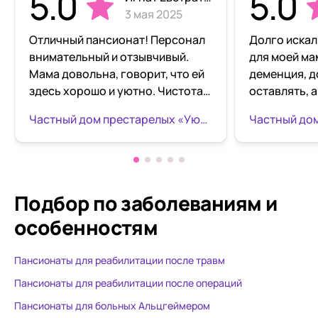
5.0
5.0
3 мая 2025
Отличный пансионат! Персонал
Долго искал
внимательный и отзывчивый.
для моей ма
Мама довольна, говорит, что ей
деменция, д
здесь хорошо и уютно. Чистота,
оставлять, 
порядок, кормят нормально.
Определили
Частный дом престарелых «Уютный уголок» на Новостроек
Спасибо за заботу о наших
уголок. Оче
близких!
хороший ухо
внимательн
вкусное пита
необходимо
Подбор по заболеваниям
и
людей, мама
особенностям
довольная.
всему персо
Пансионаты для реабилитации после травм
пансионата!
Пансионаты для реабилитации после операций
Пансионаты для больных Альцгеймером