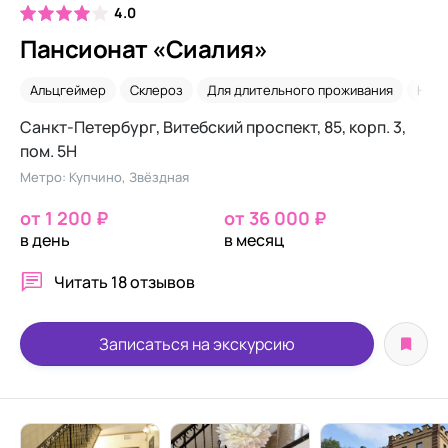
4.0
Пансионат «Сиалия»
Альцгеймер
Склероз
Для длительного проживания
Нед
Санкт-Петербург, Витебский проспект, 85, корп. 3,
пом. 5Н
Метро: Купчино, Звёздная
от 1 200 ₽
от 36 000 ₽
в день
в месяц
Читать
18 отзывов
Записаться на экскурсию