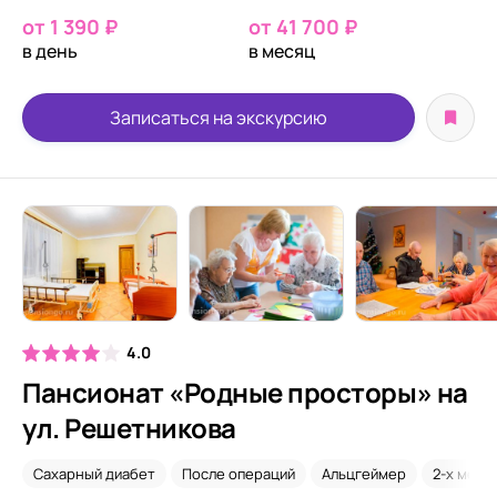
от 1 390 ₽
от 41 700 ₽
в день
в месяц
Записаться на экскурсию
4.0
Пансионат «Родные просторы» на
ул. Решетникова
Сахарный диабет
После операций
Альцгеймер
2-х мест