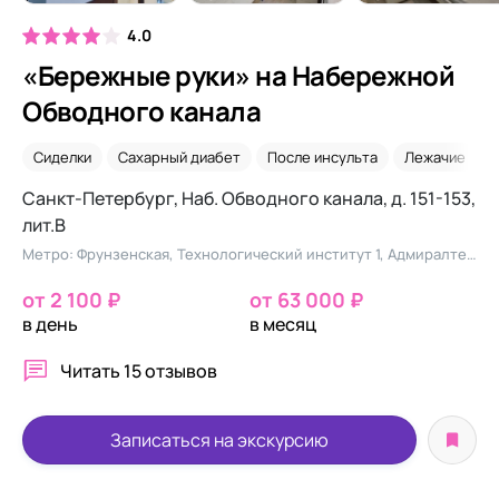
4.0
«Бережные руки» на Набережной
Обводного канала
Сиделки
Сахарный диабет
После инсульта
Лежачие
Санкт-Петербург, Наб. Обводного канала, д. 151-153,
лит.В
Метро: Фрунзенская, Технологический институт 1, Адмиралтейская
от 2 100 ₽
от 63 000 ₽
в день
в месяц
Читать
15 отзывов
Записаться на экскурсию