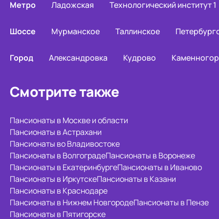
Метро
Ладожская
Технологический институт 1
Шоссе
Мурманское
Таллинское
Петербург
Город
Александровка
Кудрово
Каменногор
Смотрите также
Пансионаты в Москве и области
Пансионаты в Астрахани
Пансионаты во Владивостоке
Пансионаты в Волгограде
Пансионаты в Воронеже
Пансионаты в Екатеринбурге
Пансионаты в Иваново
Пансионаты в Иркутске
Пансионаты в Казани
Пансионаты в Краснодаре
Пансионаты в Нижнем Новгороде
Пансионаты в Пензе
Пансионаты в Пятигорске