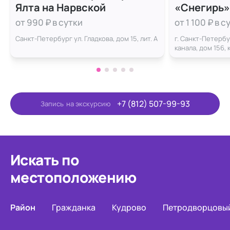
Ялта на Нарвской
«Снегирь»
Обводного
от 990 ₽ в сутки
от 1 100 ₽ в с
Санкт-Петербург ул. Гладкова, дом 15, лит. А
г. Санкт-Петерб
канала, дом 156, 
+7 (812) 507-99-93
Запись
на экскурсию
Искать по
местоположению
Район
Гражданка
Кудрово
Петродворцовы