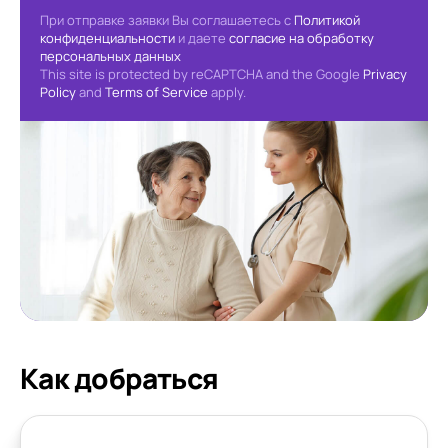
При отправке заявки Вы соглашаетесь с
Политикой
конфиденциальности
и даете
согласие на обработку
персональных данных
This site is protected by reCAPTCHA and the Google
Privacy
Policy
and
Terms of Service
apply.
Как добраться