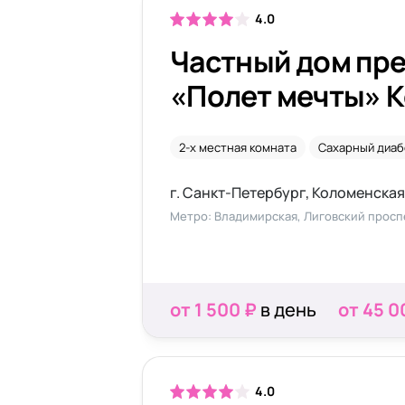
4.0
Частный дом пр
«Полет мечты» 
2-х местная комната
Сахарный диаб
г. Санкт-Петербург, Коломенская
Метро: Владимирская, Лиговский просп
от 1 500 ₽
в день
от 45 0
4.0