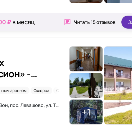
00 ₽
в месяц
Читать
15 отзывов
З
х
ион» -
нным зрением
Склероз
Сахарный диабет
Санкт-Петербург, Выборгский район, пос. Левашово, ул. Труда, 22 лит. А
+1