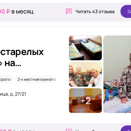
00 ₽
в месяц
Читать
43 отзыва
З
естарелых
 на
орого
2-х местная комната
Онкология
ца, д. 27/21
+2