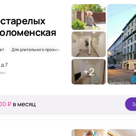
естарелых
Коломенская
ет
Для длительного проживания
Временное размещение
По
 д.7
+2
ект
00 ₽
в месяц
З