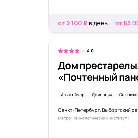
от 2 100 ₽
в день
от 63 0
4.0
Дом престарелы
«Почтенный панс
«Виктория»
Альцгеймер
Деменция
Со сниже
Метро: Технологический институт 1