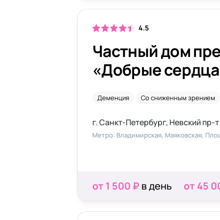
4.5
Частный дом пр
«Добрые сердца
проспекте
Деменция
Со сниженным зрением
г. Санкт-Петербург, Невский пр-т
Метро: Владимирская, Маяковская, Пло
от 1 500 ₽
в день
от 45 0