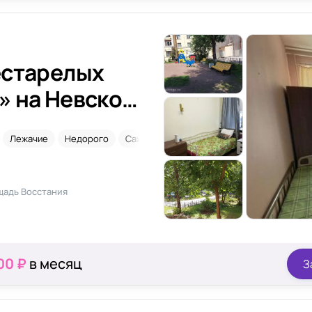
естарелых
» на Невском
Лежачие
Недорого
Сахарный диабет
щадь Восстания
00 ₽
в месяц
З