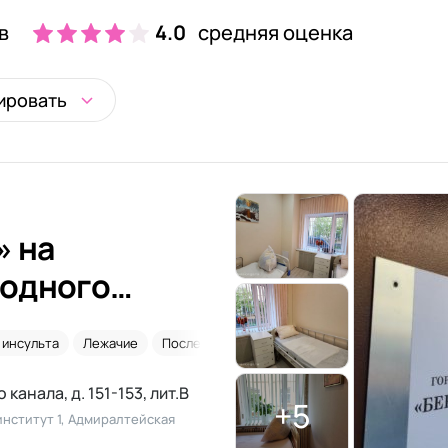
в
4.0
средняя оценка
ировать
» на
одного
 инсульта
Лежачие
После перелома шейки бедра
анала, д. 151-153, лит.В
+5
нститут 1, Адмиралтейская