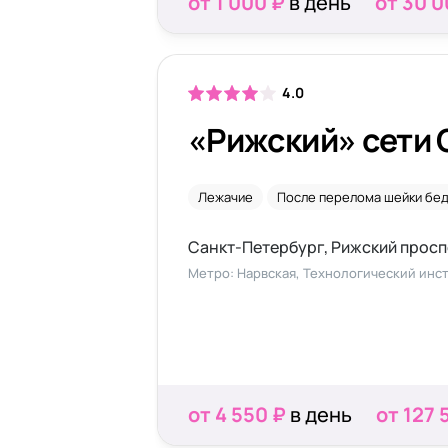
от 1 000 ₽
в день
от 30 0
4.0
«Рижский» сети 
Лежачие
После перелома шейки бе
Метро: Нарвская, Технологический инст
от 4 550 ₽
в день
от 127 