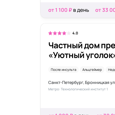
от 1 100 ₽
в день
от 33 0
4.0
Частный дом пр
«Уютный уголок»
Бронницкой
После инсульта
Альцгеймер
Нед
Санкт-Петербург, Бронницкая ули
Метро: Технологический институт 1