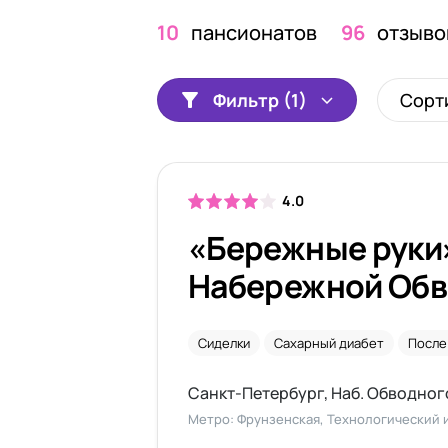
10
пансионатов
96
отзыво
Фильтр (1)
Сорт
4.0
«Бережные руки
Набережной Обв
канала
Сиделки
Сахарный диабет
После
Санкт-Петербург, Наб. Обводного к
Метро: Фрунзенская, Технологический и