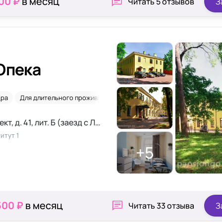
00 ₽
в месяц
Читать
5 отзывов
З
Опека
дра
Для длительного проживания
Временное размещение
2-
Санкт-Петербург, Рижский проспект, д. 41, лит. Б (заезд с Либавского пер.)
итут 1
+5
500 ₽
в месяц
Читать
33 отзыва
З