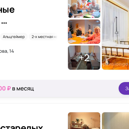
ные
.
Альцгеймер
2-х местная комната
Паркинсон
ова, 14
+2
00 ₽
в месяц
З
естарелых