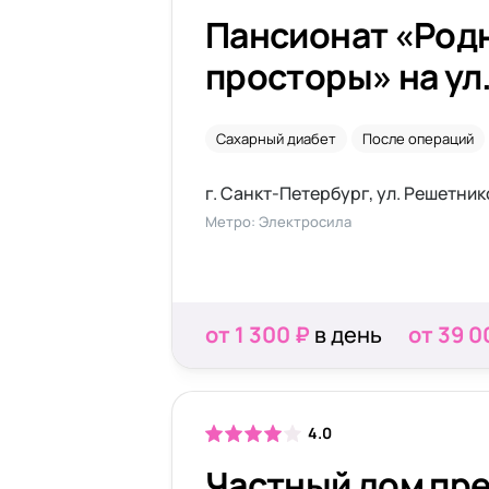
Пансионат «Род
просторы» на ул
Решетникова
Сахарный диабет
После операций
г. Санкт-Петербург, ул. Решетник
Метро: Электросила
от 1 300 ₽
в день
от 39 0
4.0
Частный дом пр