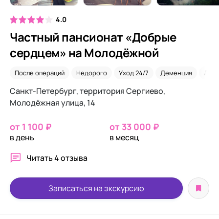
4.0
Частный пансионат «Добрые
сердцем» на Молодёжной
После операций
Недорого
Уход 24/7
Деменция
Леж
Санкт-Петербург, территория Сергиево,
Молодёжная улица, 14
от 1 100 ₽
от 33 000 ₽
в день
в месяц
Читать
4 отзыва
Записаться на экскурсию