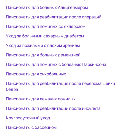
во всех под
Пансионаты для больных Альцгеймером
учреждениях
Пансионаты для реабилитации после операций
несколько п
уровня. Кон
Пансионаты для пожилых со склерозом
заплатите 50
Уход за больными сахарным диабетом
будет меньш
Уход за пожилыми с плохим зрением
гарантия пр
Спасибо все
Пансионаты для больных деменцией
Управляюща
Пансионаты для пожилых с болезнью Паркинсона
Федоровна 
Пансионаты для онкобольных
своего дела
заболевание
Пансионаты для реабилитация после перелома шейки
мамы не ста
бедра
Пансионаты для лежачих пожилых
Пансионаты для реабилитации после инсульта
Круглосуточный уход
Пансионаты с бассейном