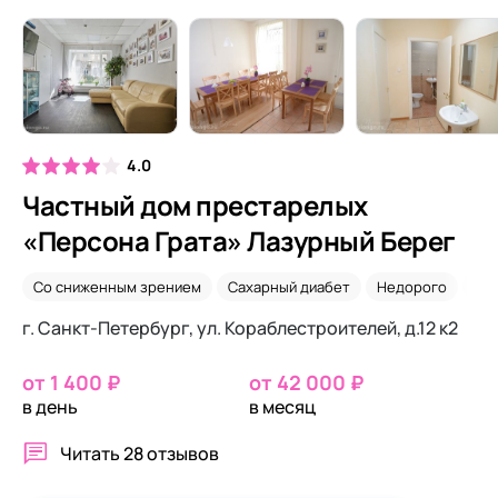
4.0
Частный дом престарелых
«Персона Грата» Лазурный Берег
Со сниженным зрением
Сахарный диабет
Недорого
Де
г. Санкт-Петербург, ул. Кораблестроителей, д.12 к2
от 1 400 ₽
от 42 000 ₽
в день
в месяц
Читать
28 отзывов