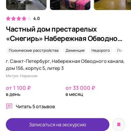
4.0
Частный дом престарелых
«Снегирь» Набережная Обводного
канала
Психические расстройства
Деменция
Недорого
Лежачи
г. Санкт-Петербург, Набережная Обводного канала,
дом 156, корпус 5, литер 3
Метро: Нарвская
от 1 100 ₽
от 33 000 ₽
в день
в месяц
Читать
5 отзывов
Записаться на экскурсию