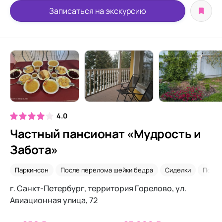
Записаться на экскурсию
4.0
Частный пансионат «Мудрость и
Забота»
Паркинсон
После перелома шейки бедра
Сиделки
После
г. Санкт-Петербург, территория Горелово, ул.
Авиационная улица, 72