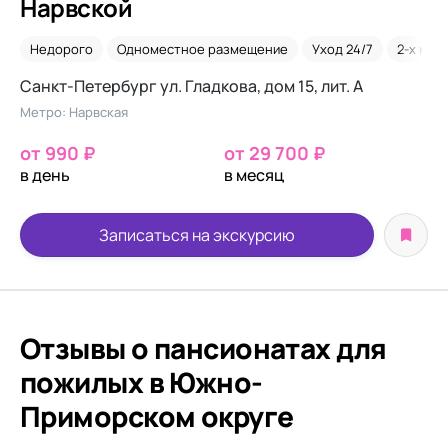
Нарвской
Недорого
Одноместное размещение
Уход 24/7
2-х мес
Санкт-Петербург ул. Гладкова, дом 15, лит. А
Метро: Нарвская
от 990 ₽
от 29 700 ₽
в день
в месяц
Записаться на экскурсию
Отзывы о пансионатах для
пожилых в Южно-
Приморском округе