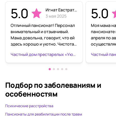
5.0
5.0
Игнат Евстратов
3 мая 2025
Отличный пансионат! Персонал
Моя мама на
внимательный и отзывчивый.
пансионате
Мама довольна, говорит, что ей
апреля по ав
здесь хорошо и уютно. Чистота,
осуществля
порядок, кормят нормально.
уровне. Пита
Частный дом престарелых «Уютный уголок» на Новостроек
Спасибо за заботу о наших
Еда вкусная,
близких!
Даже тех кто
душевую рег
возможность
пациентов н
Подбор по заболеваниям
и
выдают четк
особенностям
каждого пос
таблетница
Психические расстройства
всегда на св
про запах, д
Пансионаты для реабилитации после травм