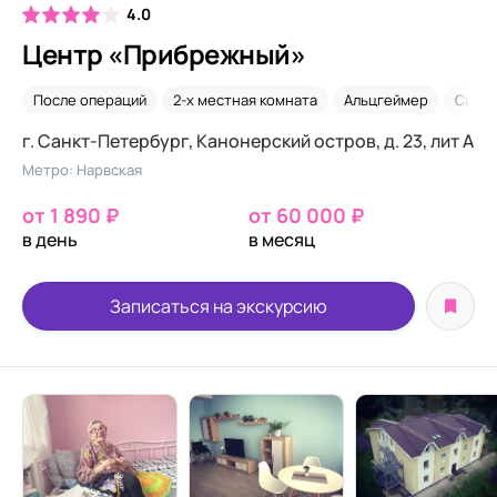
4.0
Центр «Прибрежный»
После операций
2-х местная комната
Альцгеймер
Сидел
г. Санкт-Петербург, Канонерский остров, д. 23, лит А
Метро: Нарвская
от 1 890 ₽
от 60 000 ₽
в день
в месяц
Записаться на экскурсию