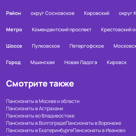
Район
округ Сосновское
Кировский
округ 
Метро
Комендантский проспект
Крестовский о
Шоссе
Пулковское
Петергофское
Московс
Город
Мшинская
Новая Ладога
Кировск
Смотрите также
Пансионаты в Москве и области
Пансионаты в Астрахани
Пансионаты во Владивостоке
Пансионаты в Волгограде
Пансионаты в Воронеже
Пансионаты в Екатеринбурге
Пансионаты в Иваново