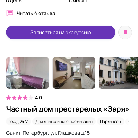
в день
в месяц
Читать
4 отзыва
Записаться на экскурсию
4.0
Частный дом престарелых «Заря»
Уход 24/7
Для длительного проживания
Паркинсон
Сиде
Санкт-Петербург, ул. Гладкова д.15