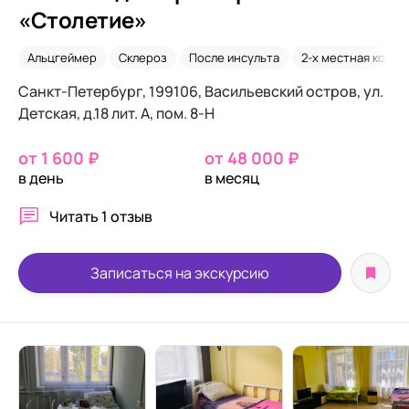
«Столетие»
Альцгеймер
Склероз
После инсульта
2-х местная комна
Санкт-Петербург, 199106, Васильевский остров, ул.
Детская, д.18 лит. А, пом. 8-Н
от 1 600 ₽
от 48 000 ₽
в день
в месяц
Читать
1 отзыв
Записаться на экскурсию