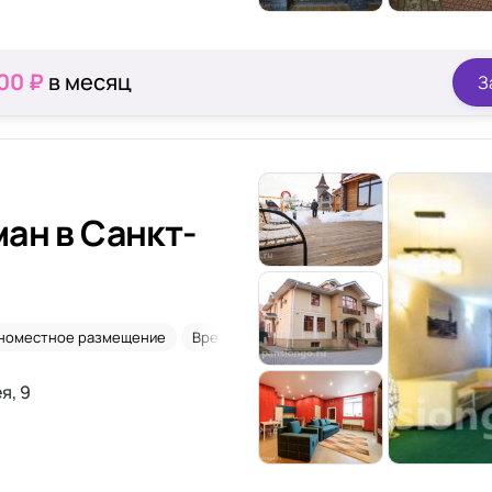
00 ₽
в месяц
З
ан в Санкт-
номестное размещение
Временное размещение
Уход 24/7
я, 9