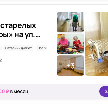
естарелых
ы» на ул.
Сахарный диабет
После инсульта
Временное размещение
2
+3
00 ₽
в месяц
З