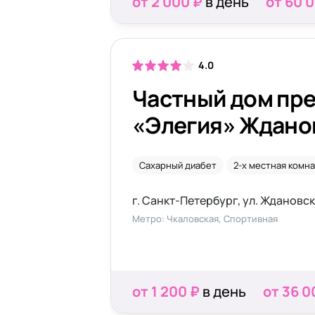
от 2 000 ₽
в день
от 60 
4.0
Частный дом пр
«Элегия» Ждано
Сахарный диабет
2-х местная комн
г. Санкт-Петербург, ул. Ждановск
Метро: Чкаловская, Спортивная
от 1 200 ₽
в день
от 36 0