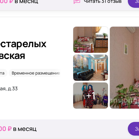
000 ₽
в месяц
Читать
31 отзыв
З
естарелых
вская
ата
Временное размещение
Со сниженным зрением
Склероз
ая, д.33
+1
00 ₽
в месяц
З