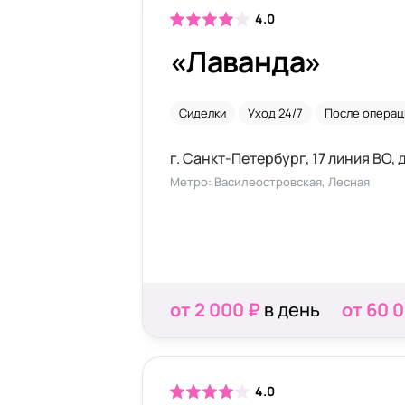
4.0
«Лаванда»
Сиделки
Уход 24/7
После операц
г. Санкт-Петербург, 17 линия ВО, 
Метро: Василеостровская, Лесная
от 2 000 ₽
в день
от 60 
4.0