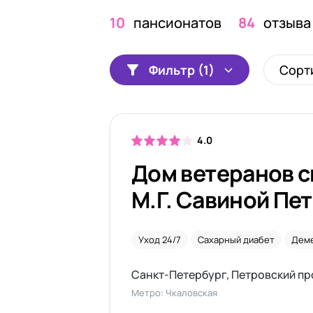
10
пансионатов
84
отзыва
Фильтр (1)
Сорт
4.0
Дом ветеранов 
М.Г. Савиной Пе
проспект
Уход 24/7
Сахарный диабет
Дем
Санкт-Петербург, Петровский про
Метро: Чкаловская