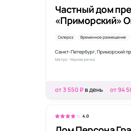
Частный дом пр
«Приморский» О
Склероз
Временное размещение
Санкт-Петербург, Приморский пр
Метро: Чёрная речка
от 3 550 ₽
в день
от 94 5
4.0
Дом Персона Гра