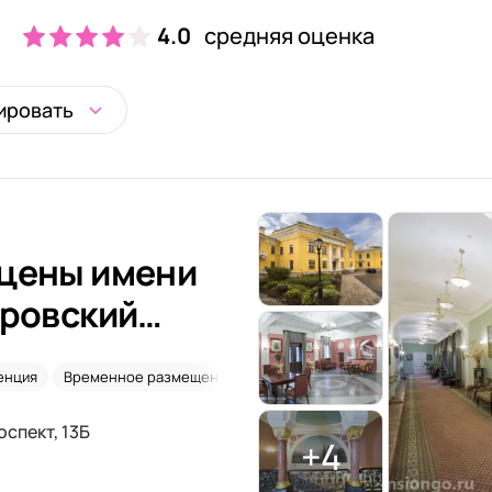
4.0
средняя оценка
ировать
сцены имени
тровский
енция
Временное размещение
После операций
спект, 13Б
+4