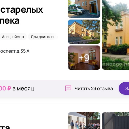
естарелых
пека
Альцгеймер
Для длительного проживания
2-х местная комната
оспект д.35 А
+9
00 ₽
в месяц
Читать
23 отзыва
З
та