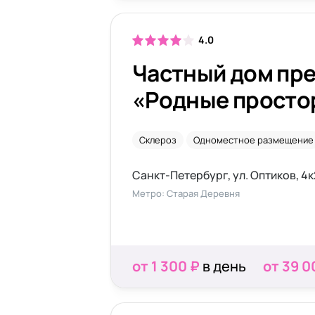
4.0
Частный дом пр
«Родные простор
Оптиков
Склероз
Одноместное размещение
Санкт-Петербург, ул. Оптиков, 4к
Метро: Старая Деревня
от 1 300 ₽
в день
от 39 0