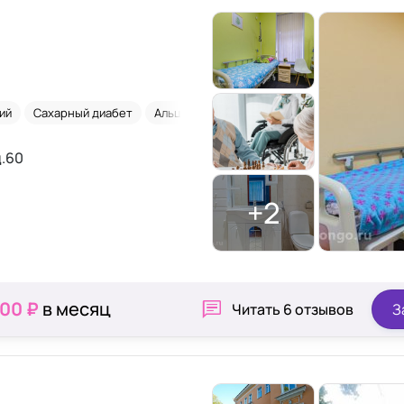
ий
Сахарный диабет
Альцгеймер
д.60
+2
000 ₽
в месяц
Читать
6 отзывов
З