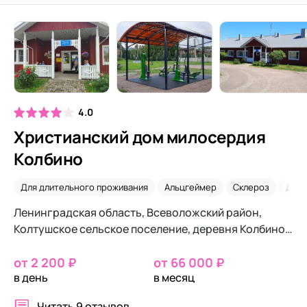
4.0
Христианский дом милосердия
Колбино
Для длительного проживания
Альцгеймер
Склероз
Дем
Ленинградская область, Всеволожский район,
Колтушское сельское поселение, деревня Колбино,
25В
от 2 200 ₽
от 66 000 ₽
в день
в месяц
Читать
9 отзывов