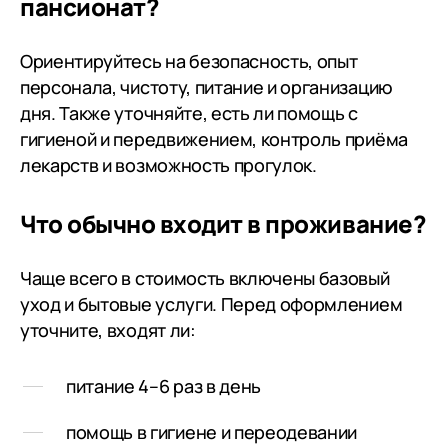
пансионат?
приветливые люди. Готовые
предложить любую помощь. Я
Ориентируйтесь на безопасность, опыт
увидела сама как изменилась
персонала, чистоту, питание и организацию
наша мама. И меня это повергло
дня. Также уточняйте, есть ли помощь с
в шок. Как врачи 2месяца смогли
гигиеной и передвижением, контроль приёма
её привести в нормальное
лекарств и возможность прогулок.
адекватное состояние. Низкий
поклон Всём кто круглосуточно
заботиться о наших близких.
Что обычно входит в проживание?
Если ещё думаете о пансионате и
хотите квалифицированную
Чаще всего в стоимость включены базовый
помощь близким-только Лесное
уход и бытовые услуги. Перед оформлением
уточните, входят ли:
питание 4–6 раз в день
помощь в гигиене и переодевании