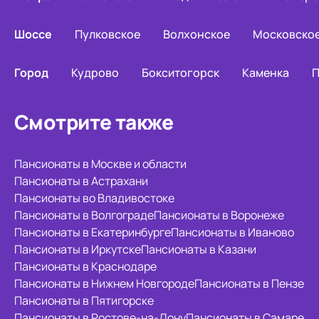
Шоссе
Пулковское
Волхонское
Московско
Город
Кудрово
Бокситогорск
Каменка
П
Смотрите также
Пансионаты в Москве и области
Пансионаты в Астрахани
Пансионаты во Владивостоке
Пансионаты в Волгограде
Пансионаты в Воронеже
Пансионаты в Екатеринбурге
Пансионаты в Иваново
Пансионаты в Иркутске
Пансионаты в Казани
Пансионаты в Краснодаре
Пансионаты в Нижнем Новгороде
Пансионаты в Пензе
Пансионаты в Пятигорске
Пансионаты в Ростове-на-Дону
Пансионаты в Самаре