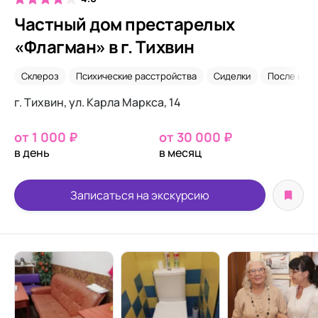
Частный дом престарелых
«Флагман» в г. Тихвин
Склероз
Психические расстройства
Сиделки
После инсу
г. Тихвин, ул. Карла Маркса, 14
от 1 000 ₽
от 30 000 ₽
в день
в месяц
Записаться на экскурсию