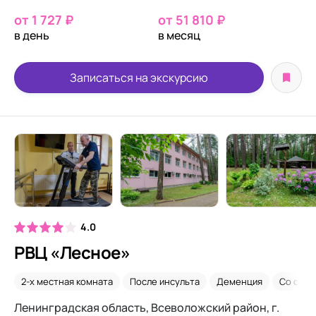
от 1 727 ₽
от 51 810 ₽
в день
в месяц
Записаться на экскурсию
4.0
РВЦ «Лесное»
2-х местная комната
После инсульта
Деменция
Со сни
Ленинградская область, Всеволожский район, г.