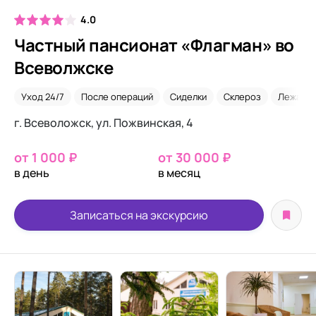
4.0
Частный пансионат «Флагман» во
Всеволжске
Уход 24/7
После операций
Сиделки
Склероз
Лежачи
г. Всеволожск, ул. Пожвинская, 4
от 1 000 ₽
от 30 000 ₽
в день
в месяц
Записаться на экскурсию