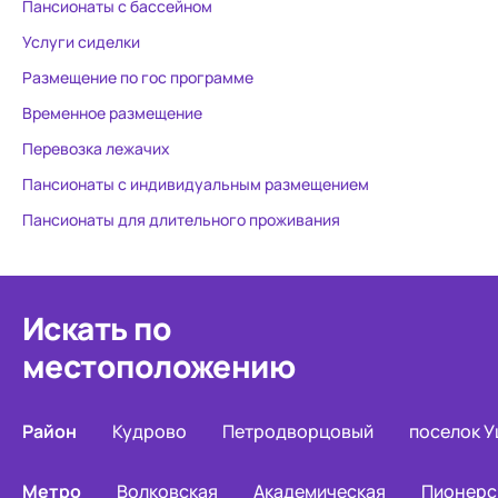
Пансионаты с бассейном
Услуги сиделки
Размещение по гос программе
Временное размещение
Перевозка лежачих
Пансионаты с индивидуальным размещением
Пансионаты для длительного проживания
Искать по
местоположению
Район
Кудрово
Петродворцовый
поселок 
Метро
Волковская
Академическая
Пионерс