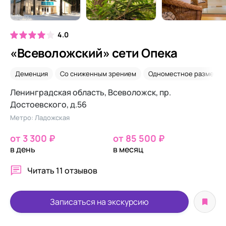
4.0
«Всеволожский» сети Опека
Деменция
Со сниженным зрением
Одноместное размеще
Ленинградская область, Всеволожск, пр.
Достоевского, д.56
Метро: Ладожская
от 3 300 ₽
от 85 500 ₽
в день
в месяц
Читать
11 отзывов
Записаться на экскурсию