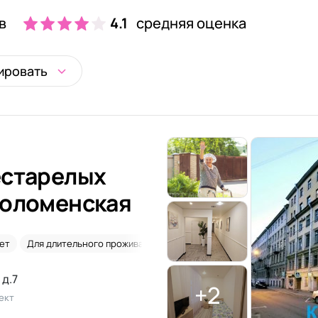
в
4.1
средняя оценка
ировать
естарелых
Коломенская
ет
Для длительного проживания
Временное размещение
По
 д.7
+2
ект