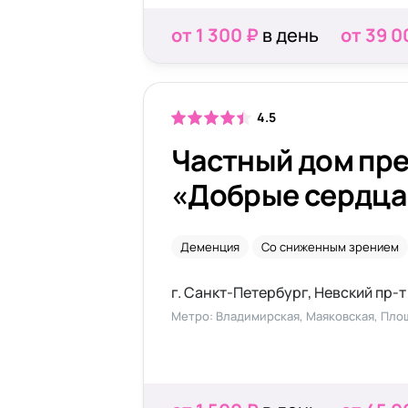
от 1 300 ₽
в день
от 39 0
4.5
Частный дом пр
«Добрые сердца
проспекте
Деменция
Со сниженным зрением
г. Санкт-Петербург, Невский пр-т
Метро: Владимирская, Маяковская, Пло