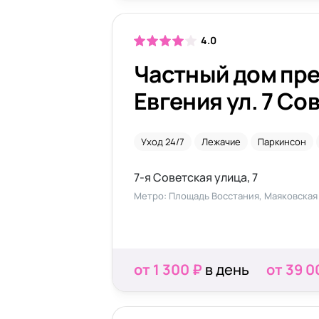
4.0
Частный дом пр
Евгения ул. 7 Со
Уход 24/7
Лежачие
Паркинсон
7-я Советская улица, 7
Метро: Площадь Восстания, Маяковская
от 1 300 ₽
в день
от 39 0