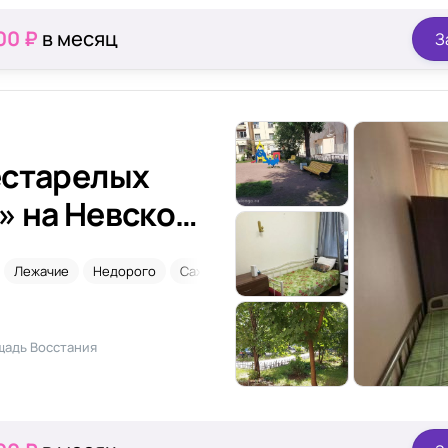
00 ₽
в месяц
З
естарелых
» на Невском
Лежачие
Недорого
Сахарный диабет
щадь Восстания