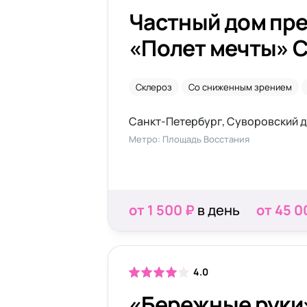
Частный дом пр
«Полет мечты» 
Склероз
Со сниженным зрением
Санкт-Петербург, Суворовский д
Метро: Площадь Восстания
от 1 500 ₽
в день
от 45 0
4.0
«Бережные руки