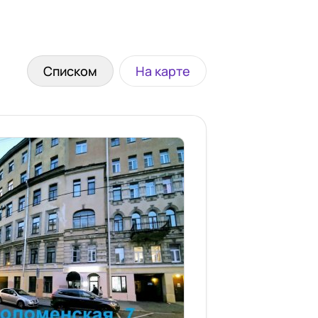
Списком
На карте
сле операций