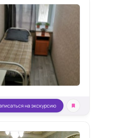
местная комната
аписаться на экскурсию