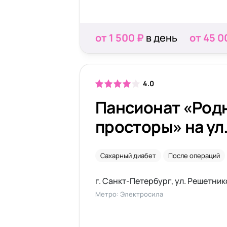
от 1 500 ₽
в день
от 45 0
4.0
Пансионат «Род
просторы» на ул
Решетникова
Сахарный диабет
После операций
г. Санкт-Петербург, ул. Решетник
Метро: Электросила