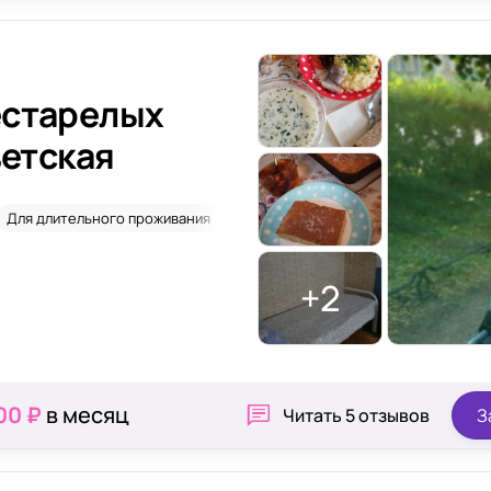
естарелых
ветская
Для длительного проживания
После перелома шейки бедра
+2
00 ₽
в месяц
Читать
5 отзывов
З