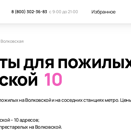
Избранное
8 (800) 302-36-83
с 9:00 до 21:00
Волковская
ты для пожилы
вской
10
 пожилых на Волковской и на соседних станциях метро. Цен
кой – 10 адресов;
престарелых на Волковской.