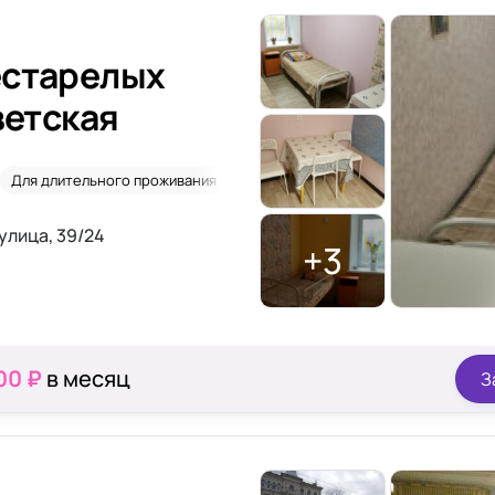
естарелых
ветская
Для длительного проживания
Одноместное размещение
2-х 
улица, 39/24
+3
00 ₽
в месяц
З