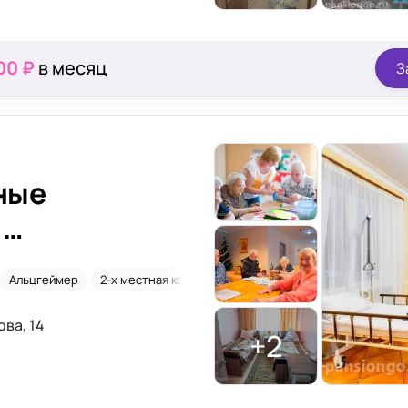
00 ₽
в месяц
З
ные
.
Альцгеймер
2-х местная комната
Паркинсон
ова, 14
+2