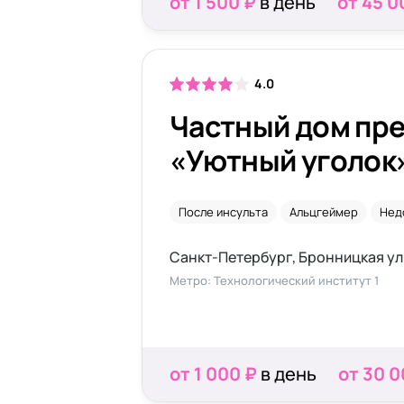
от 1 500 ₽
в день
от 45 0
4.0
Частный дом пр
«Уютный уголок»
Бронницкой
После инсульта
Альцгеймер
Нед
Санкт-Петербург, Бронницкая ули
Метро: Технологический институт 1
от 1 000 ₽
в день
от 30 0