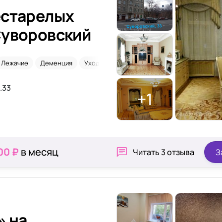
естарелых
Суворовский
Лежачие
Деменция
Уход 24/7
.33
+1
00 ₽
в месяц
Читать
3 отзыва
З
» на