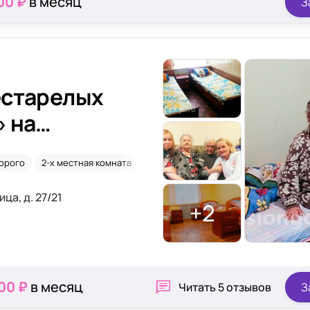
00 ₽
в месяц
З
естарелых
 на
орого
2-х местная комната
Онкология
ца, д. 27/21
+2
00 ₽
в месяц
Читать
5 отзывов
З