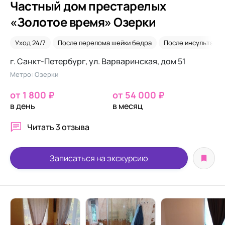
Частный дом престарелых
«Золотое время» Озерки
Уход 24/7
После перелома шейки бедра
После инсульта
г. Санкт-Петербург, ул. Варваринская, дом 51
Метро: Озерки
от 1 800 ₽
от 54 000 ₽
в день
в месяц
Читать
3 отзыва
Записаться на экскурсию