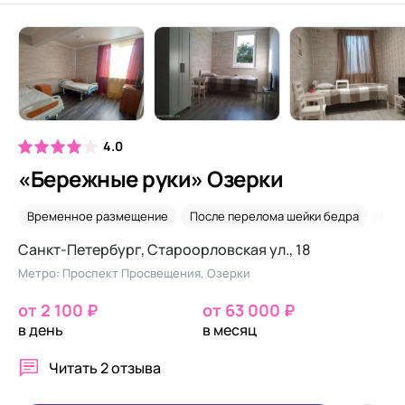
4.0
«Бережные руки» Озерки
Временное размещение
После перелома шейки бедра
Сид
Санкт-Петербург, Староорловская ул., 18
Метро: Проспект Просвещения, Озерки
от 2 100 ₽
от 63 000 ₽
в день
в месяц
Читать
2 отзыва