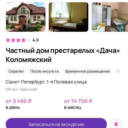
4.0
Частный дом престарелых «Дача»
Коломяжский
Сиделки
После инсульта
Временное размещение
После
Санкт-Петербург, 1-я Полевая улица
Метро: Удельная
от 2 490 ₽
от 74 700 ₽
в день
в месяц
Записаться на экскурсию