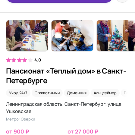
4.0
Пансионат «Теплый дом» в Санкт-
Петербурге
Уход 24/7
С животными
Деменция
Альцгеймер
Парк
Ленинградская область, Санкт-Петербург, улица
Ушковская
Метро: Озерки
от 900 ₽
от 27 000 ₽