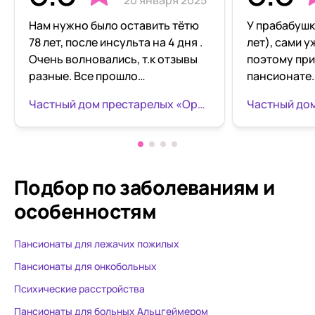
20 января 2025
Нам нужно было оставить тётю
У прабабушк
78 лет, после инсульта на 4 дня .
лет), сами у
Очень волновались, т.к отзывы
поэтому при
разные. Все прошло
пансионате.
замечательно. Нас встретили
месяца. Ухо
Частный дом престарелых «Оранжевый кот»
радушно. В комнатах очень
действитель
чисто, тепло. Еда ,как дома. Нет
забота о че
неприятного запаха. Спасибо
капризная , 
руководству пансионата ,и
но даже ей 
огромное спасибо Надежде
Условия про
Подбор по заболеваниям
и
(сотруднице ) за заботу и за
она живет с
особенностям
возможность родным отдохнуть
женщиной в
.
комнате. На 
Пансионаты для лежачих пожилых
посидеть, п
деревьев и 
Пансионаты для онкобольных
всегда под 
Психические расстройства
заботятся, 
Пансионаты для больных Альцгеймером
спокойны. П