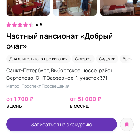
4.5
Частный пансионат «Добрый
очаг»
Для длительного проживания
Склероз
Сиделки
Временн
Санкт-Петербург, Выборгское шоссе, район
Сертолово, СНТ Заозерное-1, участок 371
Метро: Проспект Просвещения
от 1 700 ₽
от 51 000 ₽
в день
в месяц
Записаться на экскурсию