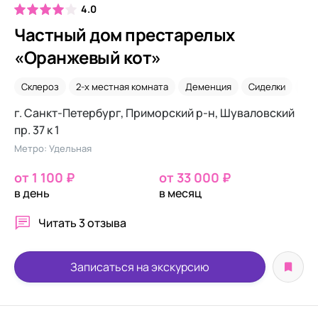
4.0
Частный дом престарелых
«Оранжевый кот»
Склероз
2-х местная комната
Деменция
Сиделки
Ал
г. Санкт-Петербург, Приморский р-н, Шуваловский
пр. 37 к 1
Метро: Удельная
от 1 100 ₽
от 33 000 ₽
в день
в месяц
Читать
3 отзыва
Записаться на экскурсию