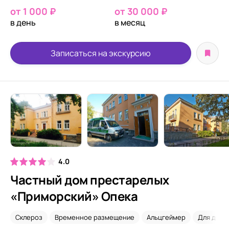
от 1 000 ₽
от 30 000 ₽
в день
в месяц
Записаться на экскурсию
4.0
Частный дом престарелых
«Приморский» Опека
Склероз
Временное размещение
Альцгеймер
Для длит