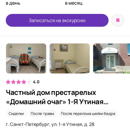
в день
в месяц
Записаться на экскурсию
4.0
Частный дом престарелых
«Домашний очаг» 1-Я Утиная
улица
Сиделки
После травм
После перелома шейки бедра
Пос
г. Санкт-Петербург, ул. 1-я Утиная, д. 28