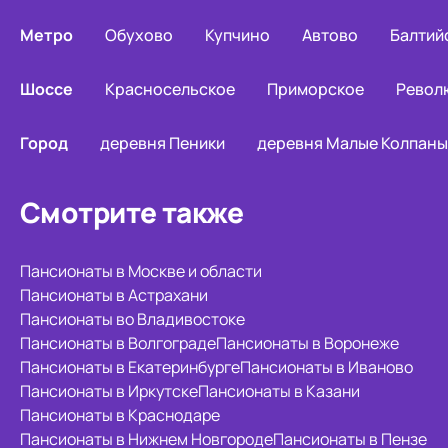
Метро
Обухово
Купчино
Автово
Балтий
Шоссе
Красносельское
Приморское
Револ
Город
деревня Пеники
деревня Малые Колпаны
Смотрите также
Пансионаты в Москве и области
Пансионаты в Астрахани
Пансионаты во Владивостоке
Пансионаты в Волгограде
Пансионаты в Воронеже
Пансионаты в Екатеринбурге
Пансионаты в Иваново
Пансионаты в Иркутске
Пансионаты в Казани
Пансионаты в Краснодаре
Пансионаты в Нижнем Новгороде
Пансионаты в Пензе