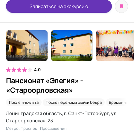
Записаться на экскурсию
4.0
Пансионат «Элегия» -
«Староорловская»
После инсульта
После перелома шейки бедра
Временное 
Ленинградская область, г. Санкт-Петербург, ул.
Староорловская, 23
Метро: Проспект Просвещения