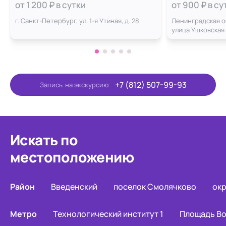
Утиная улица
от 1 200 ₽ в сутки
от 900 ₽ в су
г. Санкт-Петербург, ул. 1-я Утиная, д. 28
Ленинградская о
улица Ушковская
+7 (812) 507-99-93
Запись
на экскурсию
Искать по
местоположению
Район
Введенский
поселок Смолячково
окр
Метро
Технологический институт 1
Площадь Во