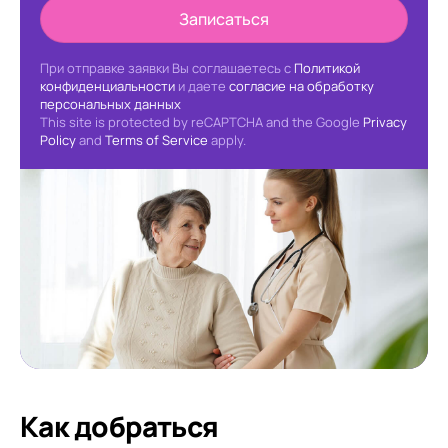
Записаться
При отправке заявки Вы соглашаетесь с
Политикой
конфиденциальности
и даете
согласие на обработку
персональных данных
This site is protected by reCAPTCHA and the Google
Privacy
Policy
and
Terms of Service
apply.
Как добраться