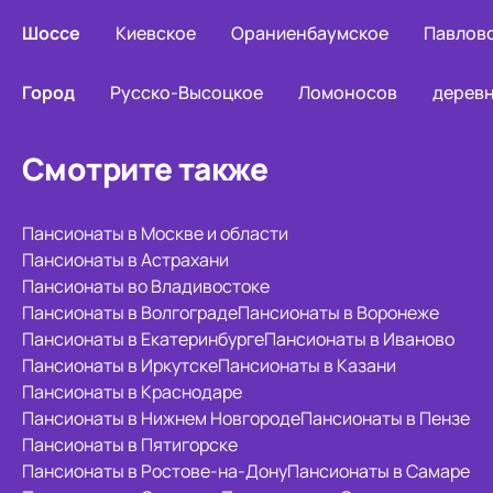
Шоссе
Киевское
Ораниенбаумское
Павлов
Город
Русско-Высоцкое
Ломоносов
деревн
Смотрите также
Пансионаты в Москве и области
Пансионаты в Астрахани
Пансионаты во Владивостоке
Пансионаты в Волгограде
Пансионаты в Воронеже
Пансионаты в Екатеринбурге
Пансионаты в Иваново
Пансионаты в Иркутске
Пансионаты в Казани
Пансионаты в Краснодаре
Пансионаты в Нижнем Новгороде
Пансионаты в Пензе
Пансионаты в Пятигорске
Пансионаты в Ростове-на-Дону
Пансионаты в Самаре