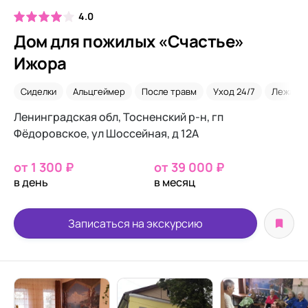
4.0
Дом для пожилых «Счастье»
Ижора
Сиделки
Альцгеймер
После травм
Уход 24/7
Лежачи
Ленинградская обл, Тосненский р-н, гп
Фёдоровское, ул Шоссейная, д 12А
от 1 300 ₽
от 39 000 ₽
в день
в месяц
Записаться на экскурсию