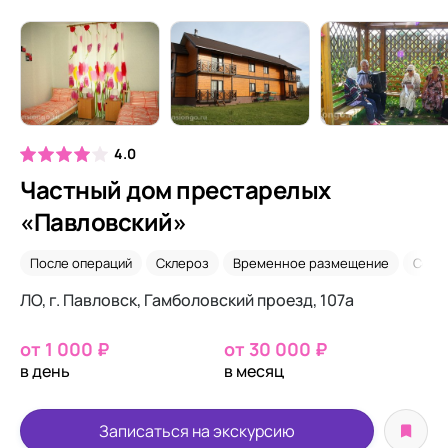
4.0
Частный дом престарелых
«Павловский»
После операций
Склероз
Временное размещение
Со с
ЛО, г. Павловск, Гамболовский проезд, 107а
от 1 000 ₽
от 30 000 ₽
в день
в месяц
Записаться на экскурсию