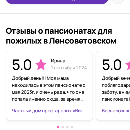
Отзывы о пансионатах для
пожилых в Ленсоветовском
5.0
5.0
Ирина
1 сентября 2024
Добрый день!!! Моя мама
Добрый вече
находилась в этом пансионате с
поблагодари
мая 2023г, я очень рада, что она
заботу, вни
попала именно сюда, за время
пансионата!
своего пребывания была
отметить Та
Частный дом престарелых «Вита» Пушкино
окружена заботой и вниманием,
Александров
всегда чистенькая, ухоженная и
нашего знак
в хорошем настроении.
и помогала 