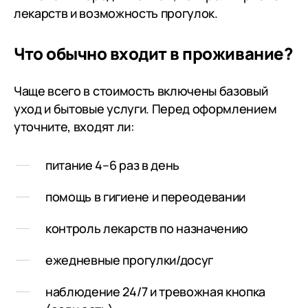
лекарств и возможность прогулок.
звонила, держала в курсе о
состоянии моей мамы, до
последней минуты.....
Что обычно входит в проживание?
Сотрудники пансионата
вежливые и приветливые. Еще
Чаще всего в стоимость включены базовый
раз огромное всем спасибо за
уход и бытовые услуги. Перед оформлением
тепло и заботу.
уточните, входят ли:
питание 4–6 раз в день
помощь в гигиене и переодевании
контроль лекарств по назначению
ежедневные прогулки/досуг
наблюдение 24/7 и тревожная кнопка