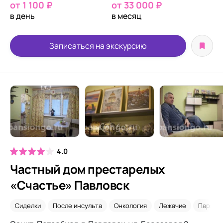
от 1 100 ₽
от 33 000 ₽
в день
в месяц
Записаться на экскурсию
4.0
Частный дом престарелых
«Счастье» Павловск
Сиделки
После инсульта
Онкология
Лежачие
Паркин