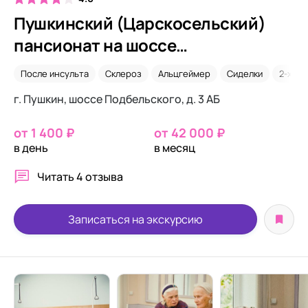
Пушкинский (Царскосельский)
пансионат на шоссе
Подбельского
После инсульта
Склероз
Альцгеймер
Сиделки
2-х ме
г. Пушкин, шоссе Подбельского, д. 3 АБ
от 1 400 ₽
от 42 000 ₽
в день
в месяц
Читать
4 отзыва
Записаться на экскурсию