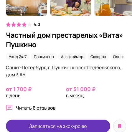
4.0
Частный дом престарелых «Вита»
Пушкино
Уход 24/7
Паркинсон
Альцгеймер
Склероз
Одномест
Санкт-Петербург, г. Пушкин: шоссе Подбельского,
дом 3 АБ
от 1 700 ₽
от 51 000 ₽
в день
в месяц
Читать
6 отзывов
Записаться на экскурсию