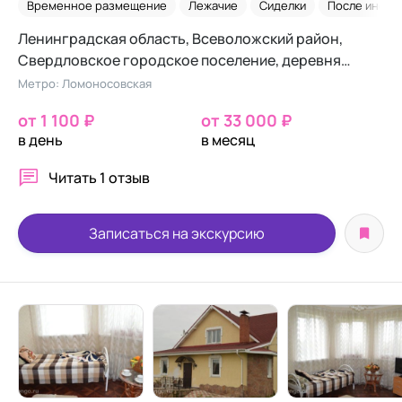
Временное размещение
Лежачие
Сиделки
После инсул
Ленинградская область, Всеволожский район,
Свердловское городское поселение, деревня
Новосаратовка, Полевая улица, 15А
Метро: Ломоносовская
от 1 100 ₽
от 33 000 ₽
в день
в месяц
Читать
1 отзыв
Записаться на экскурсию