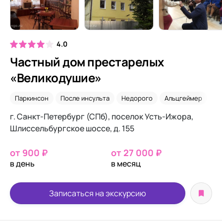
4.0
Частный дом престарелых
«Великодушие»
Паркинсон
После инсульта
Недорого
Альцгеймер
Са
г. Санкт-Петербург (СПб), поселок Усть-Ижора,
Шлиссельбургское шоссе, д. 155
от 900 ₽
от 27 000 ₽
в день
в месяц
Записаться на экскурсию