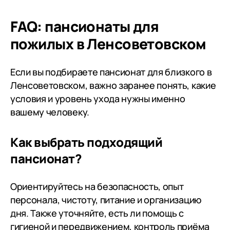
Пансионат небольшой, но очень
проблемы, п
уютный, питание отличное,
вообще, мы 
FAQ: пансионаты для
спасибо поварам. На праздники
родственну
пожилых в Ленсоветовском
устраиваются концерты,что бы
всем огром
скрасить досуг пожилых людей.
Огромную благодарность хочу
Если вы подбираете пансионат для близкого в
выразить заведующей Татьяне
Ленсоветовском, важно заранее понять, какие
Александровне, это
условия и уровень ухода нужны именно
замечательный, чуткий и
вашему человеку.
понимающий человек, всегда
поможет и подскажет в любой
Как выбрать подходящий
ситуации. Особую
благодарность выражаю Оле со
пансионат?
второго этажа, замечательный,
добрейший человек. Оля
Ориентируйтесь на безопасность, опыт
относится к своим подопечным
персонала, чистоту, питание и организацию
как к детям, с заботой,
дня. Также уточняйте, есть ли помощь с
вниманием и терпением.
гигиеной и передвижением, контроль приёма
Огромное ей СПАСИБО, всегда