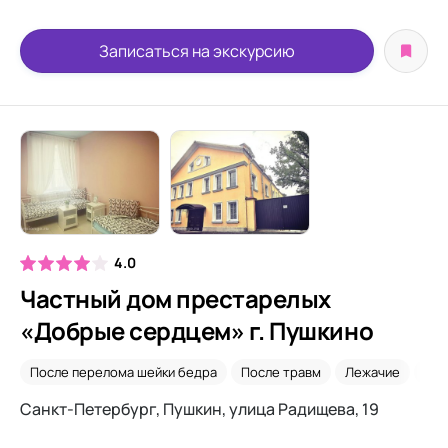
Записаться на экскурсию
4.0
Частный дом престарелых
«Добрые сердцем» г. Пушкино
После перелома шейки бедра
После травм
Лежачие
Вре
Санкт-Петербург, Пушкин, улица Радищева, 19