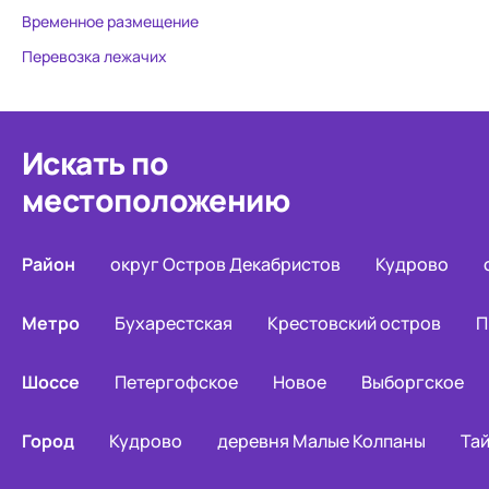
Временное размещение
Перевозка лежачих
Искать по
местоположению
Район
округ Остров Декабристов
Кудрово
Метро
Бухарестская
Крестовский остров
П
Шоссе
Петергофское
Новое
Выборгское
Город
Кудрово
деревня Малые Колпаны
Та