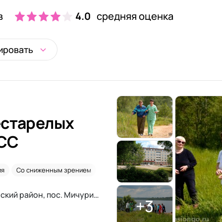
в
4.0
средняя оценка
ировать
естарелых
КСС
ия
Со сниженным зрением
2-х местная комната
Ленинградская область, Приозерский район, пос. Мичуринское, пер. Озерный, д. 1а
+3