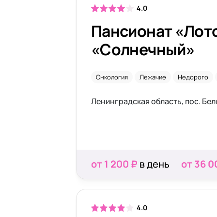
4.0
Пансионат «Лото
«Солнечный»
Онкология
Лежачие
Недорого
от 1 200 ₽
в день
от 36 0
4.0