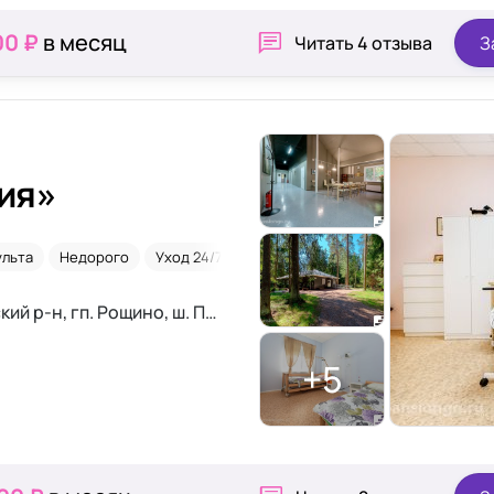
00 ₽
в месяц
Читать
4 отзыва
З
ия»
ульта
Недорого
Уход 24/7
Ленинградская область, Выборгский р-н, гп. Рощино, ш. Первомайское, д. 15, (корп.14, корп. 17, корп.18)
+5