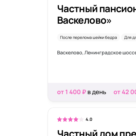
Частный пансион
Васкелово»
После перелома шейки бедра
Для д
Васкелово, Ленинградское шоссе
от 1 400 ₽
в день
от 42 0
4.0
Частный дом пр