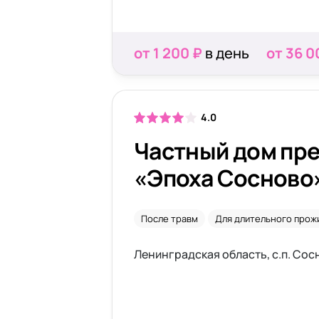
от 1 200 ₽
в день
от 36 0
4.0
Частный дом пр
«Эпоха Сосново
После травм
Для длительного прож