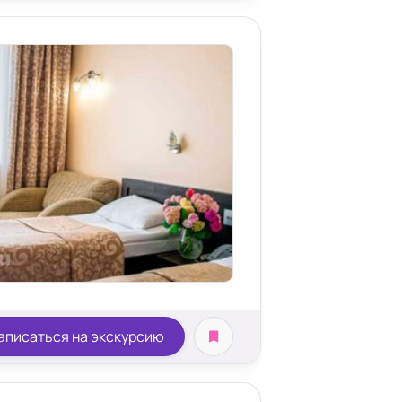
ьта
аписаться на экскурсию