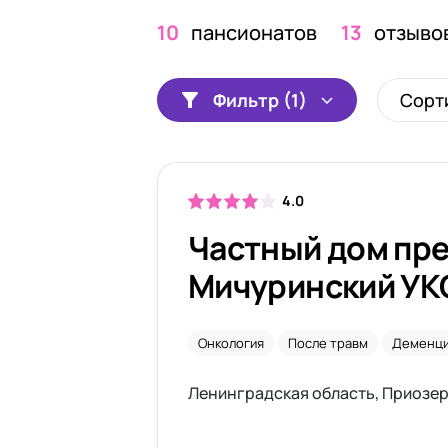
10
пансионатов
13
отзыво
Фильтр (1)
Сорт
4.0
Частный дом пр
Мичуринский У
Онкология
После травм
Деменц