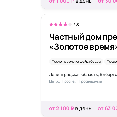
от 1 000 ₽
в день
от 30 0
4.0
Частный дом пр
«Золотое время
После перелома шейки бедра
После
Метро: Проспект Просвещения
от 2 100 ₽
в день
от 63 0