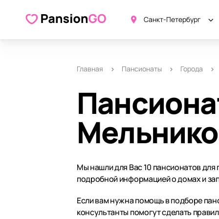
Санкт-Петербург
Главная
Пансионаты
Города
Пансиона
Мельнико
Мы нашли для Вас 10 пансионатов для
подробной информацией о домах и зап
Если вам нужна помощь в подборе панс
консультанты помогут сделать прави