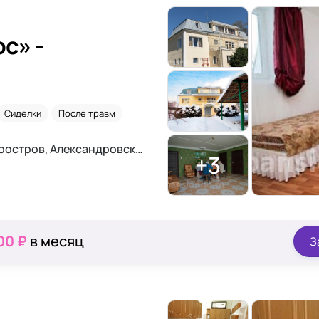
с» -
Сиделки
После травм
Ленинградская область, пос. Белоостров, Александровское шоссе, д. 152/23
+3
00 ₽
в месяц
З