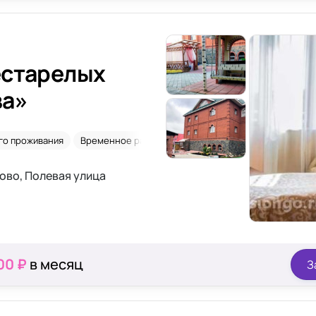
естарелых
ва»
го проживания
Временное размещение
Сиделки
После инсул
ово, Полевая улица
00 ₽
в месяц
З