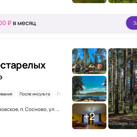
00 ₽
в месяц
З
естарелых
»
ивания
После инсульта
По гос программе
Сиделки
Ленинградская область, с.п. Сосновское, п. Сосново, ул. Дорожная, д.27
+2