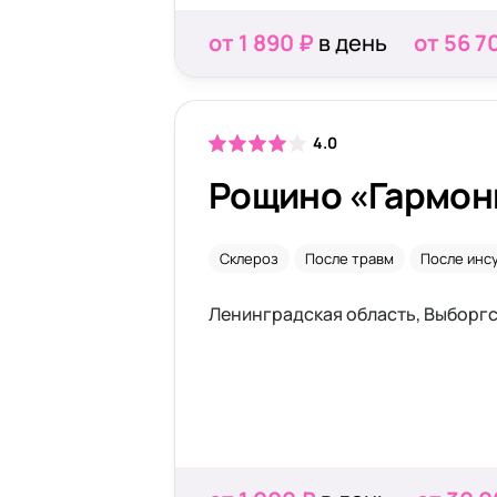
от 1 890 ₽
в день
от 56 7
4.0
Рощино «Гармон
Склероз
После травм
После инс