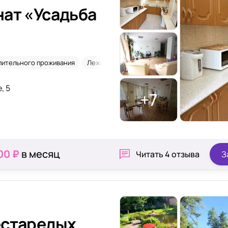
ат «Усадьба
лительного проживания
Лежачие
Уход 24/7
2-х местная комн
, 5
+7
00 ₽
в месяц
Читать
4 отзыва
З
естарелых