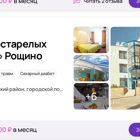
00 ₽
в месяц
Читать
2 отзыва
З
естарелых
» Рощино
 травм
Сахарный диабет
Склероз
Психические расстройства
Ленинградская область, Выборгский район, городской посёлок Рощино, Безымянный переулок, 2
+6
00 ₽
в месяц
З