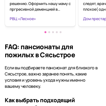
решению. Оформить нашу маму с
следят, врач
пргресивной деменцией в
плохое( одн
пансионат. Бог нас привёл в
запах . Мож
РВЦ «Лесное»
Дом преста
самый лучший пансионат лён.
перечислять
Обл Лесное. Это райский уголок
главным из 
во Всеволожском районе.
руководител
Чистый воздух. Домашняя
Давыдова Л
атмосфера. Профессиональные
которая изо
FAQ: пансионаты для
врачи, что может быть лучше для
произвести
пожилых в Сясьстрое
пожилых людей с деменцией.
впечатление
Особо отмечу професанализм
клиентов пр
социального работника Натальи
вы дорожите
Если вы подбираете пансионат для близкого в
Николаевны. Это хрупкая
только не в
Сясьстрое, важно заранее понять, какие
нежная женщина выполняет
условия и уровень ухода нужны именно
свой профессиональный долг
вашему человеку.
так трепетно, что порой кажется
что всё её подопечные самые
Как выбрать подходящий
близкие родственники. Весь
персонал отзывчивые