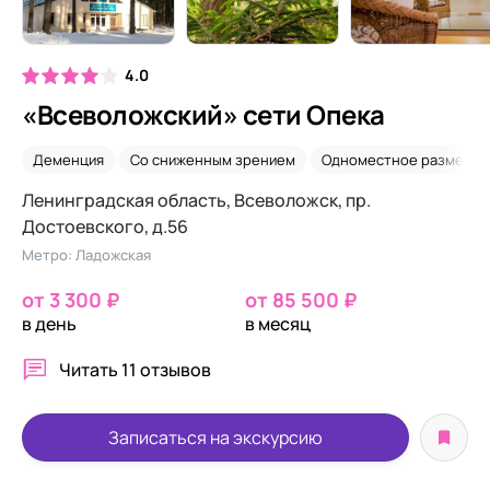
4.0
«Всеволожский» сети Опека
Деменция
Со сниженным зрением
Одноместное размеще
Ленинградская область, Всеволожск, пр.
Достоевского, д.56
Метро: Ладожская
от 3 300 ₽
от 85 500 ₽
в день
в месяц
Читать
11 отзывов
Записаться на экскурсию