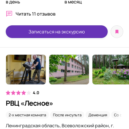
в день
в месяц
Читать
11 отзывов
Записаться на экскурсию
4.0
РВЦ «Лесное»
2-х местная комната
После инсульта
Деменция
Со сни
Ленинградская область, Всеволожский район, г.