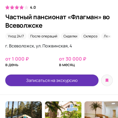
4.0
Частный пансионат «Флагман» во
Всеволжске
Уход 24/7
После операций
Сиделки
Склероз
Лежачи
г. Всеволожск, ул. Пожвинская, 4
от 1 000 ₽
от 30 000 ₽
в день
в месяц
Записаться на экскурсию