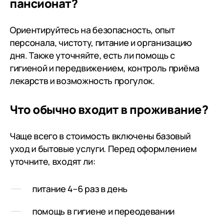
пансионат?
приветливые люди. Готовые
предложить любую помощь. Я
Ориентируйтесь на безопасность, опыт
увидела сама как изменилась
персонала, чистоту, питание и организацию
наша мама. И меня это повергло
дня. Также уточняйте, есть ли помощь с
в шок. Как врачи 2месяца смогли
гигиеной и передвижением, контроль приёма
её привести в нормальное
лекарств и возможность прогулок.
адекватное состояние. Низкий
поклон Всём кто круглосуточно
заботиться о наших близких.
Что обычно входит в проживание?
Если ещё думаете о пансионате и
хотите квалифицированную
Чаще всего в стоимость включены базовый
помощь близким-только Лесное
уход и бытовые услуги. Перед оформлением
уточните, входят ли:
питание 4–6 раз в день
помощь в гигиене и переодевании