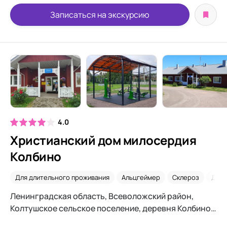
Записаться на экскурсию
4.0
Христианский дом милосердия
Колбино
Для длительного проживания
Альцгеймер
Склероз
Дем
Ленинградская область, Всеволожский район,
Колтушское сельское поселение, деревня Колбино,
25В