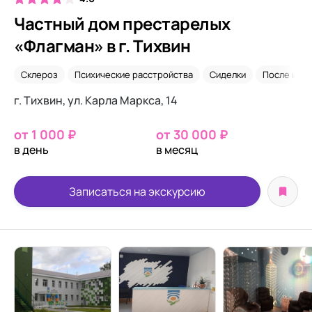
Частный дом престарелых
«Флагман» в г. Тихвин
Склероз
Психические расстройства
Сиделки
После инсу
г. Тихвин, ул. Карла Маркса, 14
от 1 000 ₽
от 30 000 ₽
в день
в месяц
Записаться на экскурсию