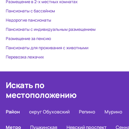
Размещение в 2-х местных комнатах
Пансионаты с бассейном
Недорогие пансионаты
Пансионаты с индивидуальным размещением
Размещение за пенсию
Пансионаты для проживания с животными
Перевозка лежачих
Искать по
местоположению
Район
округ Обуховский
Репино
Мурино
Метро
Пушкинская
Невский проспект
Сенн