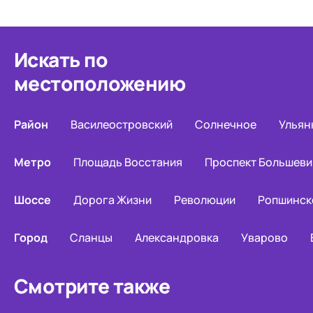
Искать по
местоположению
Район
Василеостровский
Солнечное
Ульян
Метро
Площадь Восстания
Проспект Большеви
Шоссе
Дорога Жизни
Революции
Ропшинск
Город
Сланцы
Александровка
Уварово
Смотрите также