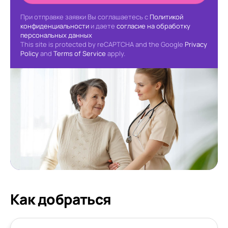
При отправке заявки Вы соглашаетесь с
Политикой
конфиденциальности
и даете
согласие на обработку
персональных данных
This site is protected by reCAPTCHA and the Google
Privacy
Policy
and
Terms of Service
apply.
Как добраться