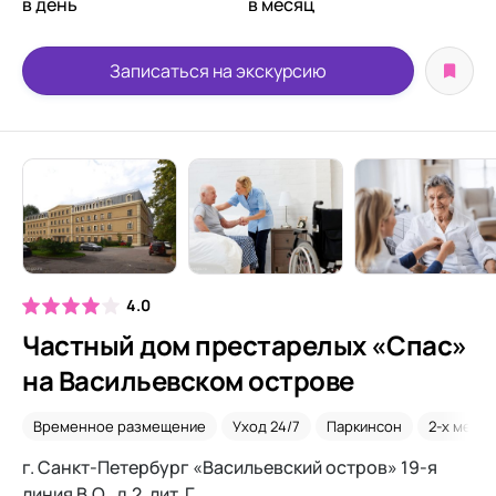
в день
в месяц
Записаться на экскурсию
4.0
Частный дом престарелых «Спас»
на Васильевском острове
Временное размещение
Уход 24/7
Паркинсон
2-х мест
г. Санкт-Петербург «Васильевский остров» 19-я
линия В.О., д.2, лит. Г.