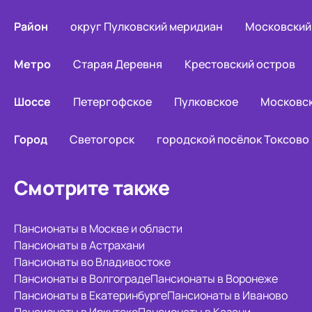
Район
округ Пулковский меридиан
Московский
Метро
Старая Деревня
Крестовский остров
Шоссе
Петергофское
Пулковское
Московс
Город
Светогорск
городской посёлок Токсово
Смотрите также
Пансионаты в Москве и области
Пансионаты в Астрахани
Пансионаты во Владивостоке
Пансионаты в Волгограде
Пансионаты в Воронеже
Пансионаты в Екатеринбурге
Пансионаты в Иваново