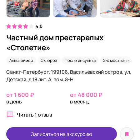
4.0
Частный дом престарелых
«Столетие»
Альцгеймер
Склероз
После инсульта
2-х местная комна
Санкт-Петербург, 199106, Васильевский остров, ул.
Детская, д.18 лит. А, пом. 8-Н
от 1 600 ₽
от 48 000 ₽
в день
в месяц
Читать
1 отзыв
Записаться на экскурсию