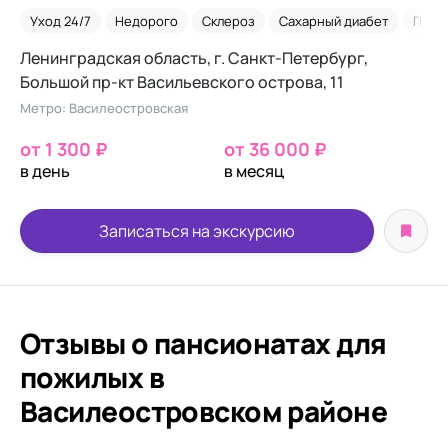
Уход 24/7
Недорого
Склероз
Сахарный диабет
Посл
Ленинградская область, г. Санкт-Петербург,
Большой пр-кт Васильевского острова, 11
Метро: Василеостровская
от 1 300 ₽
от 36 000 ₽
в день
в месяц
Записаться на экскурсию
Отзывы о пансионатах для
пожилых в
Василеостровском районе