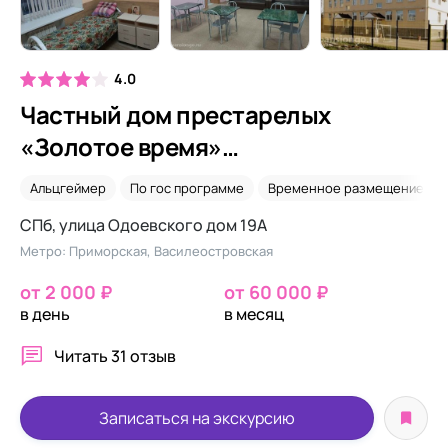
4.0
Частный дом престарелых
«Золотое время»
Василеостровской
Альцгеймер
По гос программе
Временное размещение
СПб, улица Одоевского дом 19А
Метро: Приморская, Василеостровская
от 2 000 ₽
от 60 000 ₽
в день
в месяц
Читать
31 отзыв
Записаться на экскурсию