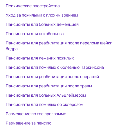
окружены теплое заботой. Есть
Психические расстройства
мини-кинотеатр, своя столовая.
Уход за пожилыми с плохим зрением
Чудесное место для того, чтобы
счастливо провести старость.
Пансионаты для больных деменцией
Пансионаты для онкобольных
Пансионаты для реабилитация после перелома шейки
бедра
Пансионаты для лежачих пожилых
Пансионаты для пожилых с болезнью Паркинсона
Пансионаты для реабилитации после операций
Пансионаты для реабилитации после травм
Пансионаты для больных Альцгеймером
Пансионаты для пожилых со склерозом
Размещение по гос программе
Размещение за пенсию