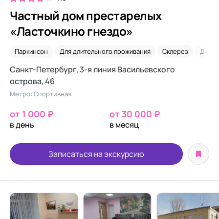
Частный дом престарелых
«Ласточкино гнездо»
Паркинсон
Для длительного проживания
Склероз
Деме
Санкт-Петербург, 3-я линия Васильевского
острова, 46
Метро: Спортивная
от 1 000 ₽
от 30 000 ₽
в день
в месяц
Записаться на экскурсию