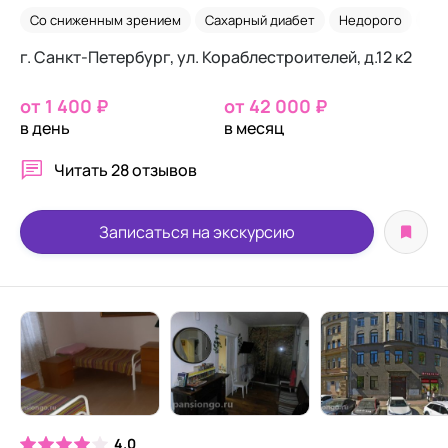
Со сниженным зрением
Сахарный диабет
Недорого
Де
г. Санкт-Петербург, ул. Кораблестроителей, д.12 к2
от 1 400 ₽
от 42 000 ₽
в день
в месяц
Читать
28 отзывов
Записаться на экскурсию
4.0