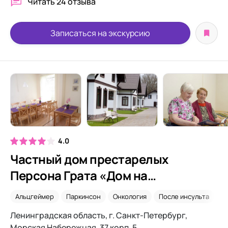
Читать
24 отзыва
Записаться на экскурсию
4.0
Частный дом престарелых
Персона Грата «Дом на
Набережной»
Альцгеймер
Паркинсон
Онкология
После инсульта
В
Ленинградская область, г. Санкт-Петербург,
Морская Набережная, 37 корп. 5