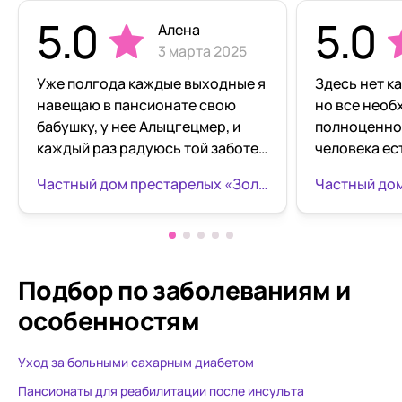
5.0
5.0
Алена
3 марта 2025
Уже полгода каждые выходные я
Здесь нет к
навещаю в пансионате свою
но все необ
бабушку, у нее Алыцгецмер, и
полноценно
каждый раз радуюсь той заботе,
человека ест
которую проявляют работники
живёт наш д
Частный дом престарелых «Золотое время» Василеостровской
пансионата к пожилым людям.
пансионате 
Как-то видела как директор
очень рады, 
пансионата говорила новенькой
нравится. П
сиделочке: «Старайтесь, чтобы
в новом году
ваши подопечные чувствовали
только хоро
Подбор по заболеваниям
и
себя как дома». В пансионате
особенностям
отличные условия - чисто на
территории и в комнатах,
Уход за больными сахарным диабетом
территория ухоженная, летом
вся в цветах. Старички
Пансионаты для реабилитации после инсульта