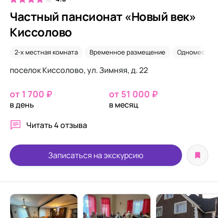
Частный пансионат «Новый век»
Киссолово
2-х местная комната
Временное размещение
Одноместно
поселок Киссолово, ул. Зимняя, д. 22
от 1 700 ₽
от 51 000 ₽
в день
в месяц
Читать
4 отзыва
Записаться на экскурсию