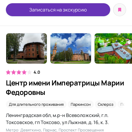
Записаться на экскурсию
4.0
Центр имени Императрицы Марии
Федоровны
Для длительного проживания
Паркинсон
Склероз
После
Ленинградская обл, м.р-н Всеволожский, г.п.
Токсовское, гп Токсово, ул Лыжная, д. 16, к. 3.
Метро: Девяткино, Парнас, Проспект Просвещения