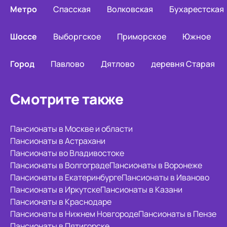
Метро
Спасская
Волковская
Бухарестская
Шоссе
Выборгское
Приморское
Южное
Город
Павлово
Дятлово
деревня Старая
Смотрите также
Пансионаты в Москве и области
Пансионаты в Астрахани
Пансионаты во Владивостоке
Пансионаты в Волгограде
Пансионаты в Воронеже
Пансионаты в Екатеринбурге
Пансионаты в Иваново
Пансионаты в Иркутске
Пансионаты в Казани
Пансионаты в Краснодаре
Пансионаты в Нижнем Новгороде
Пансионаты в Пензе
Пансионаты в Пятигорске