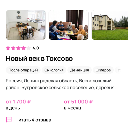
4.0
Новый век в Токсово
После операций
Онкология
Деменция
Склероз
Уход 
Россия, Ленинградская область, Всеволожский
район, Бугровское сельское поселение, деревня
Сярьги, Заречная 71
от 1 700 ₽
от 51 000 ₽
в день
в месяц
Читать
4 отзыва