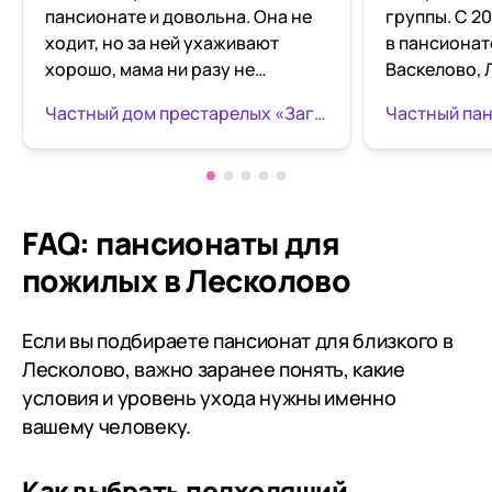
пансионате и довольна. Она не
группы. С 2020 года проживают
ходит, но за ней ухаживают
в пансионате
хорошо, мама ни разу не
Васкелово,
пожаловалась. Персонал
шоссе, д. 5,
Частный дом престарелых «Загородное» в Токсово
доброжелательный,
инвалидов. 
ответственный. на праздники
местной ком
старикам дарят сувенирчики,
пара. В пол
всячески стараются сделать их
кормят непл
жизнь повеселее. В общем, я
приезжают в
FAQ: пансионаты для
довольна. Спасибо огромное!
постояльцев
пожилых в Лесколово
праздник ус
Всех постоя
поздравляю
Если вы подбираете пансионат для близкого в
угощают вк
Лесколово, важно заранее понять, какие
который пек
условия и уровень ухода нужны именно
пансионата. Бывают возникаю
вашему человеку.
некоторые 
между моим
Как выбрать подходящий
персоналом,