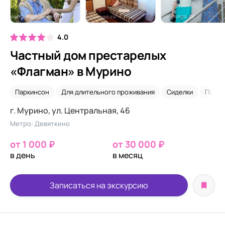
4.0
Частный дом престарелых
«Флагман» в Мурино
Паркинсон
Для длительного проживания
Сиделки
После
г. Мурино, ул. Центральная, 46
Метро: Девяткино
от 1 000 ₽
от 30 000 ₽
в день
в месяц
Записаться на экскурсию