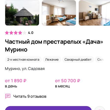
4.0
Частный дом престарелых «Дача»
Мурино
2-х местная комната
Лежачие
Сахарный диабет
Склеро
Мурино, ул. Садовая
от 1 890 ₽
от 50 700 ₽
в день
в месяц
Читать
9 отзывов