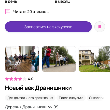
в день
в месяц
Читать
20 отзывов
Записаться на экскурсию
4.0
Новый век Дранишники
Для длительного проживания
После инсульта
Онкология
Деревня Дранишники, уч.99