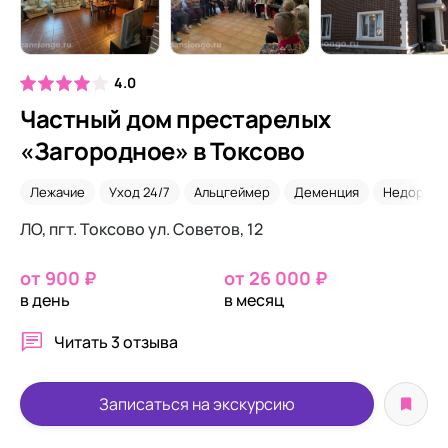
4.0
Частный дом престарелых
«Загородное» в Токсово
Лежачие
Уход 24/7
Альцгеймер
Деменция
Недорого
ЛО, пгт. Токсово ул. Советов, 12
от 900 ₽
от 26 000 ₽
в день
в месяц
Читать
3 отзыва
Записаться на экскурсию