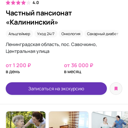
4.0
Частный пансионат
«Калининский»
Альцгеймер
Уход 24/7
Онкология
Сахарный диабет
С
Ленинградская область, пос. Савочкино,
Центральная улица
от 1 200 ₽
от 36 000 ₽
в день
в месяц
Записаться на экскурсию