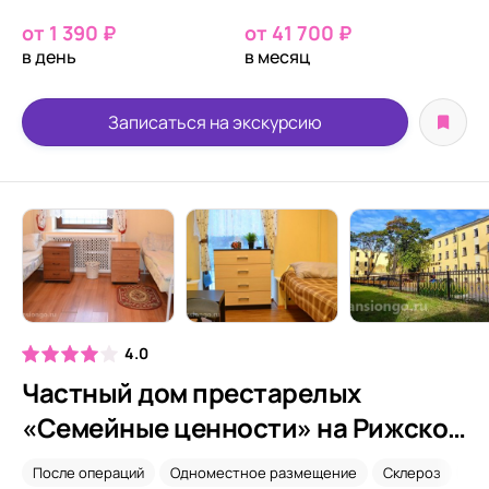
от 1 390 ₽
от 41 700 ₽
в день
в месяц
Записаться на экскурсию
4.0
Частный дом престарелых
«Семейные ценности» на Рижском
проспекте
После операций
Одноместное размещение
Склероз
Ух