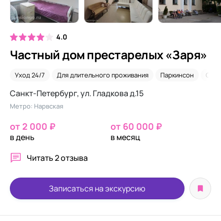
4.0
Частный дом престарелых «Заря»
Уход 24/7
Для длительного проживания
Паркинсон
Сиде
Санкт-Петербург, ул. Гладкова д.15
Метро: Нарвская
от 2 000 ₽
от 60 000 ₽
в день
в месяц
Читать
2 отзыва
Записаться на экскурсию