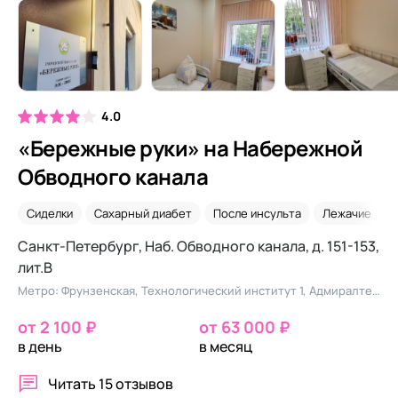
4.0
«Бережные руки» на Набережной
Обводного канала
Сиделки
Сахарный диабет
После инсульта
Лежачие
Санкт-Петербург, Наб. Обводного канала, д. 151-153,
лит.В
Метро: Фрунзенская, Технологический институт 1, Адмиралтейская
от 2 100 ₽
от 63 000 ₽
в день
в месяц
Читать
15 отзывов