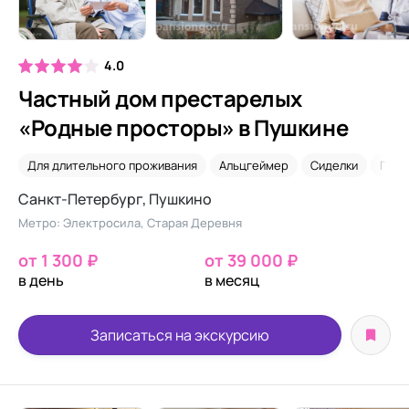
4.0
Частный дом престарелых
«Родные просторы» в Пушкине
Для длительного проживания
Альцгеймер
Сиделки
Посл
Санкт-Петербург, Пушкино
Метро: Электросила, Старая Деревня
от 1 300 ₽
от 39 000 ₽
в день
в месяц
Записаться на экскурсию