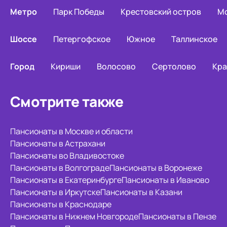
Метро
Парк Победы
Крестовский остров
Мо
Шоссе
Петергофское
Южное
Таллинское
Город
Кириши
Волосово
Сертолово
Кра
Смотрите также
Пансионаты в Москве и области
Пансионаты в Астрахани
Пансионаты во Владивостоке
Пансионаты в Волгограде
Пансионаты в Воронеже
Пансионаты в Екатеринбурге
Пансионаты в Иваново
Пансионаты в Иркутске
Пансионаты в Казани
Пансионаты в Краснодаре
Пансионаты в Нижнем Новгороде
Пансионаты в Пензе