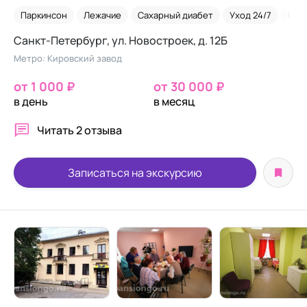
Паркинсон
Лежачие
Сахарный диабет
Уход 24/7
Сид
Санкт-Петербург, ул. Новостроек, д. 12Б
Метро: Кировский завод
от 1 000 ₽
от 30 000 ₽
в день
в месяц
Читать
2 отзыва
Записаться на экскурсию