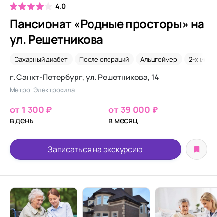
4.0
Пансионат «Родные просторы» на
ул. Решетникова
Сахарный диабет
После операций
Альцгеймер
2-х мест
г. Санкт-Петербург, ул. Решетникова, 14
Метро: Электросила
от 1 300 ₽
от 39 000 ₽
в день
в месяц
Записаться на экскурсию