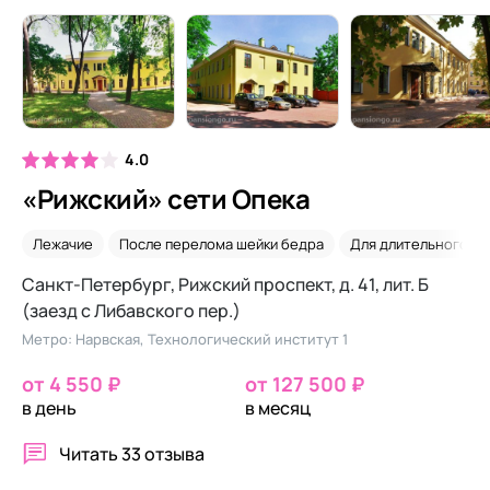
4.0
«Рижский» сети Опека
Лежачие
После перелома шейки бедра
Для длительного п
Санкт-Петербург, Рижский проспект, д. 41, лит. Б
(заезд с Либавского пер.)
Метро: Нарвская, Технологический институт 1
от 4 550 ₽
от 127 500 ₽
в день
в месяц
Читать
33 отзыва