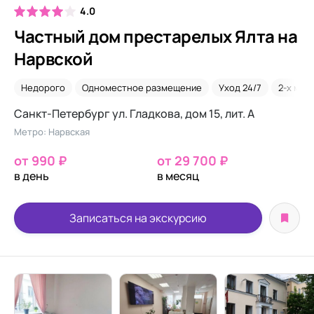
4.0
Частный дом престарелых Ялта на
Нарвской
Недорого
Одноместное размещение
Уход 24/7
2-х мес
Санкт-Петербург ул. Гладкова, дом 15, лит. А
Метро: Нарвская
от 990 ₽
от 29 700 ₽
в день
в месяц
Записаться на экскурсию