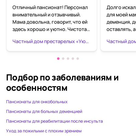
Отличный пансионат! Персонал
Долго искал
внимательный и отзывчивый.
для моей ма
Мама довольна, говорит, что ей
деменция, д
здесь хорошо и уютно. Чистота,
оставлять, 
порядок, кормят нормально.
Определили
Частный дом престарелых «Уютный уголок» на Новостроек
Спасибо за заботу о наших
уголок. Оче
близких!
хороший ухо
внимательн
вкусное пита
необходимо
Подбор по заболеваниям
и
людей, мама
особенностям
довольная.
всему персо
Пансионаты для онкобольных
пансионата!
Пансионаты для больных деменцией
Пансионаты для реабилитации после инсульта
Уход за пожилыми с плохим зрением